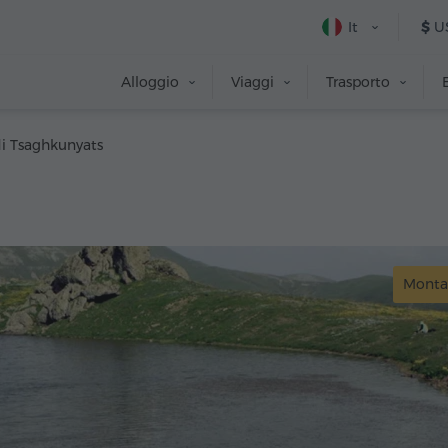
It
$
U
Alloggio
Viaggi
Trasporto
di Tsaghkunyats
Monta