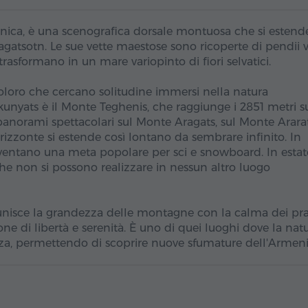
canica, è una scenografica dorsale montuosa che si estend
ragatsotn. Le sue vette maestose sono ricoperte di pendii 
trasformano in un mare variopinto di fiori selvatici.
coloro che cercano solitudine immersi nella natura
kunyats è il Monte Teghenis, che raggiunge i 2851 metri s
 panorami spettacolari sul Monte Aragats, sul Monte Arara
orizzonte si estende così lontano da sembrare infinito. In
diventano una meta popolare per sci e snowboard. In estat
 che non si possono realizzare in nessun altro luogo
 unisce la grandezza delle montagne con la calma dei pra
one di libertà e serenità. È uno di quei luoghi dove la natu
enza, permettendo di scoprire nuove sfumature dell'Armeni