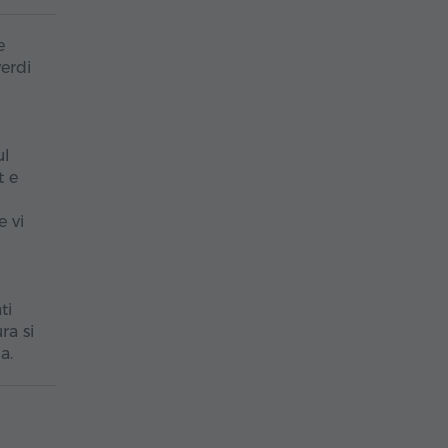
e
verdi
ul
t e
e vi
ti
ra si
a.