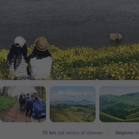
75 km
dal centro di Yerevan
Regione:
K