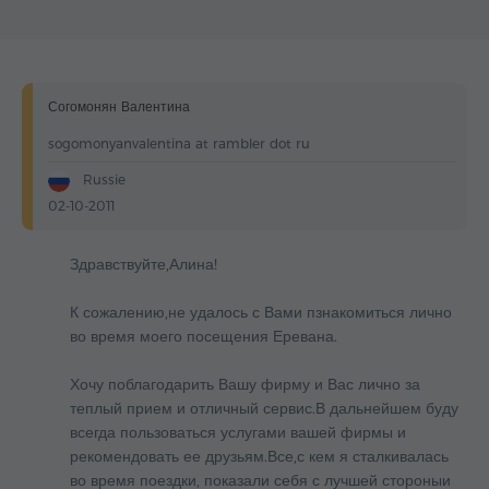
Согомонян Валентина
sogomonyanvalentina at rambler dot ru
Russie
02-10-2011
Здравствуйте,Алина!
К сожалению,не удалось с Вами пзнакомиться лично
во время моего посещения Еревана.
Хочу поблагодарить Вашу фирму и Вас лично за
теплый прием и отличный сервис.В дальнейшем буду
всегда пользоваться услугами вашей фирмы и
рекомендовать ее друзьям.Все,с кем я сталкивалась
во время поездки, показали себя с лучшей стороныи