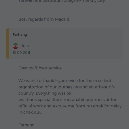
Yerevan is a beautiful, foreigner-friendly city.
Best regards from Madrid,
Farhang
Iran
13-09-2011
Dear staff hyur service
We want to thank Hyurservice for the excellent
organization of our journey around your beautiful
country. Everything was ok .
we thank special from mrs.anahit and mr.azat for
official work and excuse me from mr.artak for delay
in chek out.
Farhang