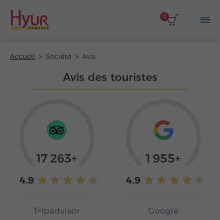
0
Accueil
Société
Avis
Avis des touristes
17 263+
1 955+
4.9
4.9
Tripadvisor
Google