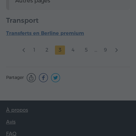
Autres pages
Transport
Transferts en Berline premium
1
2
3
4
5
...
9
Partager
À propos
Avis
FAQ