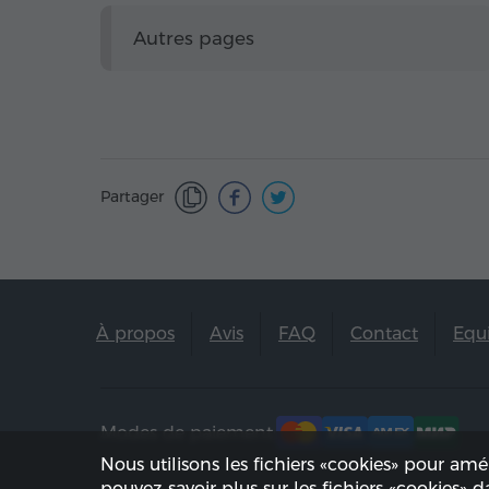
Autres pages
Partager
À propos
Avis
FAQ
Contact
Equ
Modes de paiement:
Nous utilisons les fichiers «cookies» pour amé
pouvez savoir plus sur les fichiers «cookies» 