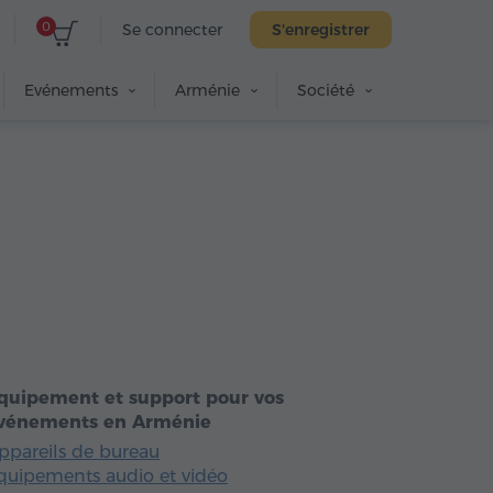
0
Se connecter
S'enregistrer
Evénements
Arménie
Société
quipement et support pour vos
vénements en Arménie
ppareils de bureau
quipements audio et vidéo