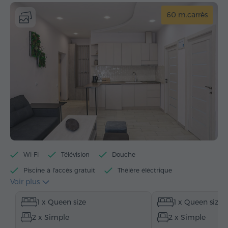
60 m.carrès
Wi-Fi
Télévision
Douche
Piscine à l'accès gratuit
Théière éléctrique
Voir plus
Articles de toilette gratuits
Serviettes
1 x Queen size
1 x Queen size
Chaussons
Sèche-cheveux
Chauffage
2 x Simple
2 x Simple
Armoire
Salon
Salle à manger