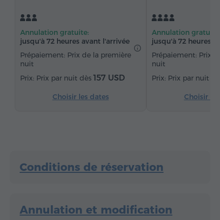
Table à manger
Table
Canapé
Fauteuil
Chaise
Coffre-fort
Téléphone
Annulation gratuite:
Annulation gratuite
Chaînes du câble
Parquet
Coin cuisine
jusqu'à 72 heures avant l'arrivée
jusqu'à 72 heures av
Réfrigérateur
Thé/Café
Prépaiement: Prix de la première
Prépaiement: Prix d
nuit
nuit
Fer à repasser avec planche (sur demande)
157 USD
Prix par nuit dès
Prix par nuit d
Choisir les dates
Choisir le
Conditions de réservation
Annulation et modification