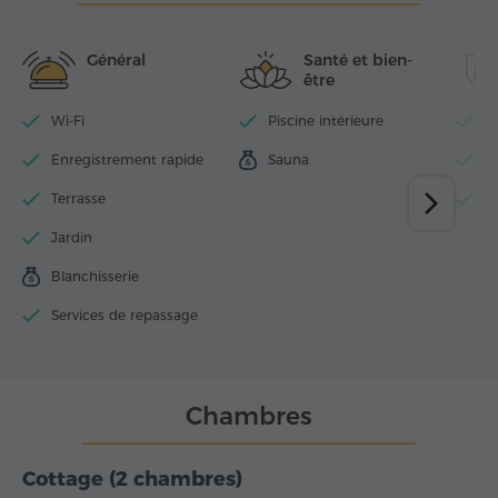
Général
Santé et bien-
être
Wi-Fi
Piscine intérieure
P
Enregistrement rapide
Sauna
N
Terrasse
D
Jardin
Blanchisserie
Services de repassage
Chambres
Cottage (2 chambres)