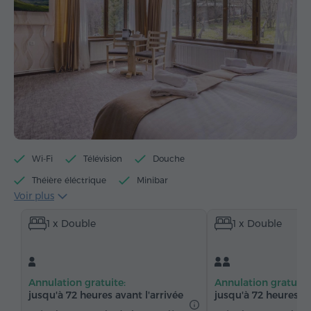
Wi-Fi
Télévision
Douche
Théière éléctrique
Minibar
Voir plus
Articles de toilette gratuits
Serviettes
1 x Double
1 x Double
Chaussons
Sèche-cheveux
Chauffage
Armoire
Bureau
Salon
Chaînes du câble
Moquette
Eau embouteillée
Thé/Café
Annulation gratuite:
Annulation gratuite
Fer à repasser avec planche (sur demande)
jusqu'à 72 heures avant l'arrivée
jusqu'à 72 heures av