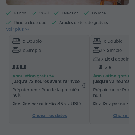
Balcon
Wi-Fi
Télévision
Douche
Théière éléctrique
Articles de toilette gratuits
Voir plus
Serviettes
Chaussons
Sèche-cheveux
1 x Double
1 x Double
Chauffage
Armoire
Salon
Salle à manger
2 x Simple
2 x Simple
Table à manger
Canapé
Chaise
1 x Lit d'appoint
Chaînes du câble
Parquet
Coin cuisine
x 5
Réfrigérateur
Eau embouteillée
Thé/Café
Annulation gratuite:
Annulation gratuite
Fer à repasser avec planche (sur demande)
jusqu'à 72 heures avant l'arrivée
jusqu'à 72 heures av
Prépaiement: Prix de la première
Prépaiement: Prix d
nuit
nuit
83.
USD
Prix par nuit dès
Prix par nuit d
25
Choisir les dates
Choisir le