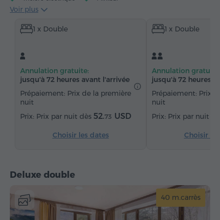
Voir plus
Articles de toilette gratuits
Serviettes
1 x Double
1 x Double
Chaussons
Sèche-cheveux
Chauffage
Armoire
Bureau
Salon
Chaînes du câble
Moquette
Eau embouteillée
Thé/Café
Annulation gratuite:
Annulation gratuite
Fer à repasser avec planche (sur demande)
jusqu'à 72 heures avant l'arrivée
jusqu'à 72 heures av
Prépaiement: Prix de la première
Prépaiement: Prix d
nuit
nuit
52.
USD
Prix par nuit dès
Prix par nuit d
73
Choisir les dates
Choisir le
Deluxe double
40 m.carrès