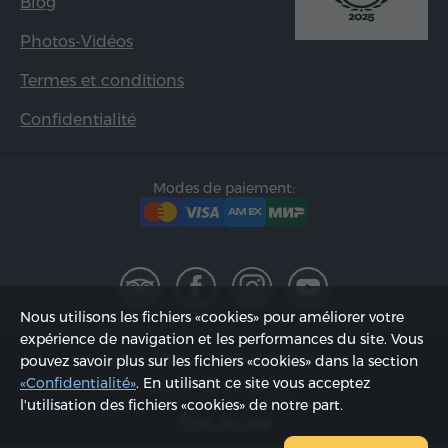
Blog
Photos-Vidéos
Termes et conditions
Confidentialité
Modes de paiement:
Nous utilisons les fichiers «cookies» pour améliorer votre
expérience de navigation et les performances du site. Vous
2002 - 2026, © «Hyur Service» SARL;
pouvez savoir plus sur les fichiers «cookies» dans la section
«Confidentialité»
. En utilisant ce site vous acceptez
Actualisée 07.08.2026
l'utilisation des fichiers «cookies» de notre part.
Plan du site