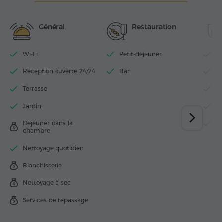
Général
Restauration
Wi-Fi
Petit-déjeuner
P
Réception ouverte 24/24
Bar
N
Terrasse
S
Jardin
D
Déjeuner dans la
E
chambre
Nettoyage quotidien
Blanchisserie
Nettoyage à sec
Services de repassage