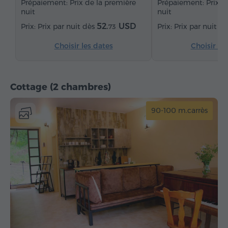
Prépaiement: Prix de la première
Prépaiement: Prix d
nuit
nuit
52.
USD
Prix par nuit dès
Prix par nuit d
73
Choisir les dates
Choisir le
Cottage (2 chambres)
90-100 m.carrès