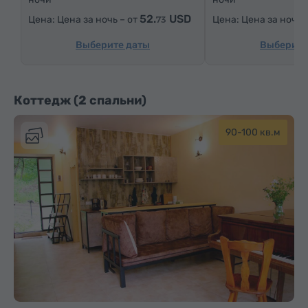
52.
USD
Цена за ночь – от
Цена за ночь 
73
Выберите даты
Выберите
Коттедж (2 спальни)
90-100 кв.м