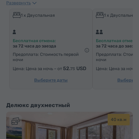
Развернуть
Минибар
Средства гигиены
Полотенца
Тапочки
Фен
Отопление
Шкаф/Гардероб
1 x Двуспальная
1 x Двуспальная
Письменный стол
Гостиная
Кабельные телеканалы
Ковровые полы
Бесплатная отмена:
Бесплатная отмена:
Бутилировання вода
Чай/Кофе
за 72 часа до заезда
за 72 часа до заезд
Утюг с гладильной доской (по запросу)
Предоплата: Стоимость первой
Предоплата: Стоимо
ночи
ночи
52.
USD
Цена за ночь – от
Цена за ночь 
73
Выберите даты
Выберите
Делюкс двухместный
40 кв.м