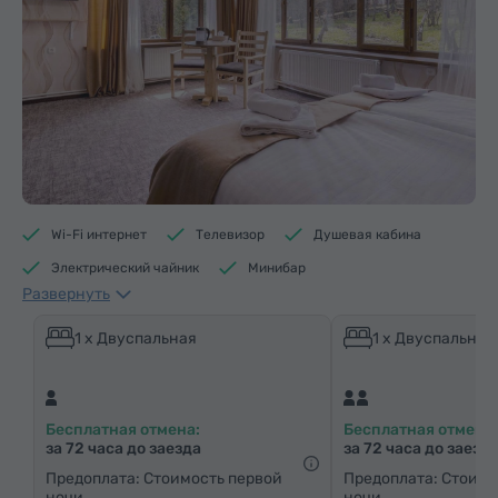
Wi-Fi интернет
Телевизор
Душевая кабина
Электрический чайник
Минибар
Развернуть
Средства гигиены
Полотенца
Тапочки
Фен
Отопление
Шкаф/Гардероб
1 x Двуспальная
1 x Двуспальная
Письменный стол
Гостиная
Кабельные телеканалы
Ковровые полы
Бесплатная отмена:
Бесплатная отмена:
Бутилировання вода
Чай/Кофе
за 72 часа до заезда
за 72 часа до заезд
Утюг с гладильной доской (по запросу)
Предоплата: Стоимость первой
Предоплата: Стоимо
ночи
ночи