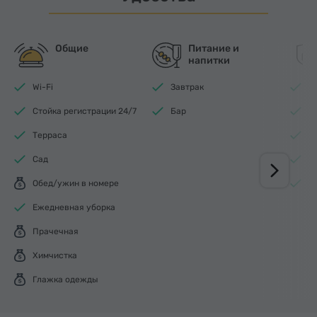
Общие
Питание и
напитки
Wi-Fi
Завтрак
П
Стойка регистрации 24/7
Бар
Д
Терраса
О
Сад
Д
Обед/ужин в номере
О
Ежедневная уборка
Прачечная
Химчистка
Глажка одежды