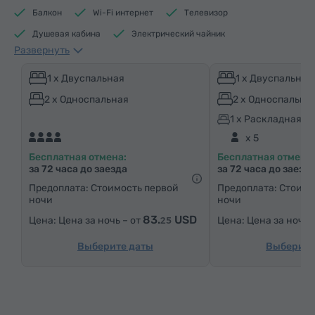
Балкон
Wi-Fi интернет
Телевизор
Душевая кабина
Электрический чайник
Развернуть
Средства гигиены
Полотенца
Тапочки
Фен
Отопление
Шкаф/Гардероб
1 x Двуспальная
1 x Двуспальная
Гостиная
Обеденная зона
Обеденный стол
2 x Односпальная
2 x Односпальна
Диван
Стул
Кабельные телеканалы
1 x Раскладная к
x 5
Паркетные полы
Кухонный уголок
Холодильник
Бесплатная отмена:
Бесплатная отмена:
Бутилировання вода
Чай/Кофе
за 72 часа до заезда
за 72 часа до заезд
Утюг с гладильной доской (по запросу)
Предоплата: Стоимость первой
Предоплата: Стоимо
ночи
ночи
83.
USD
Цена за ночь – от
Цена за ночь 
25
Выберите даты
Выберите