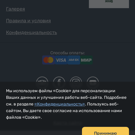
Галерея
Правила и условия
Конфиденциальность
Способы оплаты:
Мы используем файлы «Cookie» для персонализации
Ваших данных и улучшения работы веб-сайта. Подробнее
см. в разделе
«Конфиденциальность»
. Пользуясь веб-
2002 - 2026, © ООО «Йур Сервис»;
сайтом, Вы даете свое согласие на использование нами
Обновлено 06.08.2026
файлов «Cookie».
Карта сайта
Принимаю