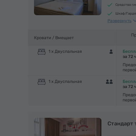
Средства г
Шкаф/Гарде
Развернуть
Паркетные 
Утюг с глад
Пр
Кровати /
Вмещает
1 x Двуспальная
Беспл
за 72 
Предо
перво
1 x Двуспальная
Беспл
за 72 
Предо
перво
Стандарт 