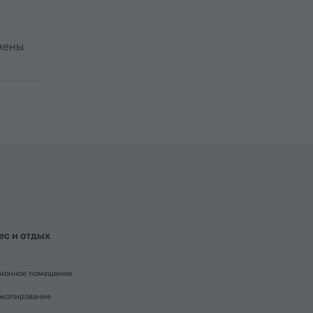
тмены
ес и отдых
ионное помещение
окопирование