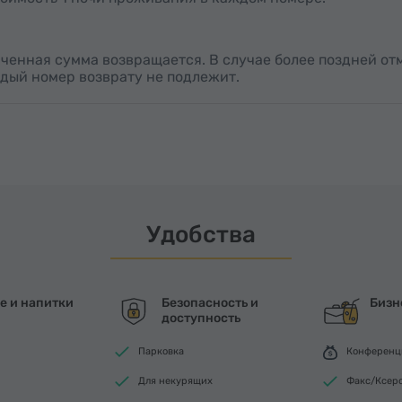
лаченная сумма возвращается. В случае более поздней о
ждый номер возврату не подлежит.
Удобства
е и напитки
Безопасность и
Бизн
доступность
Парковка
Конференц
Для некурящих
Факс/Ксер