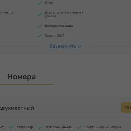
Лифт
банкетов
Доступ для инвалидных
кресел
Камера хранения
Охрана 24/7
Развернуть
Номера
 двухместный
25 
нет
Телевизор
Душевая кабина
Электрический чайник