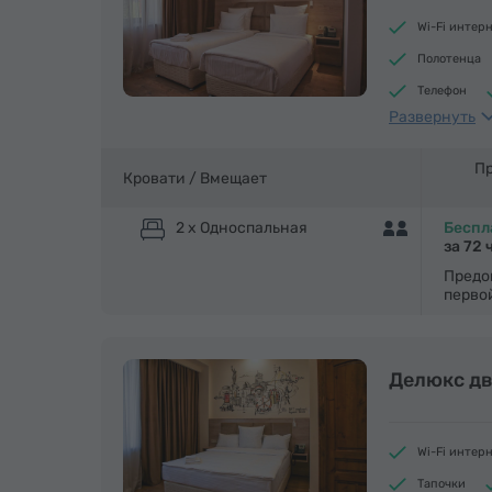
Wi-Fi интер
Полотенца
Телефон
Развернуть
Холодильни
Пр
Кровати /
Вмещает
2 x Односпальная
Беспл
за 72 
Предо
перво
Делюкс д
Wi-Fi интер
Тапочки