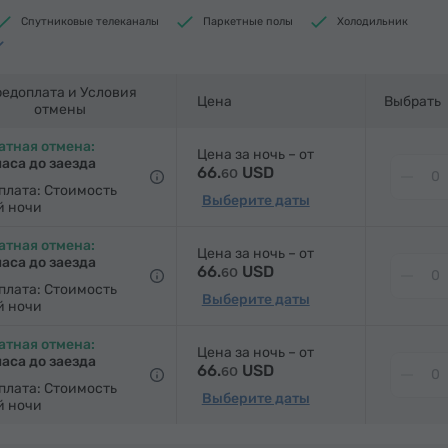
Спутниковые телеканалы
Паркетные полы
Холодильник
ння вода
Чай/Кофе
Утюг с гладильной доской (по запросу)
едоплата и Условия
Цена
Выбрать
отмены
атная отмена:
Цена за ночь – от
часа до заезда
66.
USD
60
плата: Стоимость
Выберите даты
й ночи
атная отмена:
Цена за ночь – от
часа до заезда
66.
USD
60
плата: Стоимость
Выберите даты
й ночи
атная отмена:
Цена за ночь – от
часа до заезда
66.
USD
60
плата: Стоимость
Выберите даты
й ночи