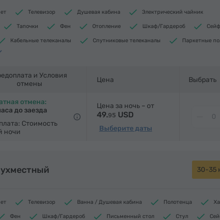
нет
Телевизор
Душевая кабина
Электрический чайник
Тапочки
Фен
Отопление
Шкаф/Гардероб
Сей
Кабельные телеканалы
Спутниковые телеканалы
Паркетные п
к
Бутилировання вода
Утюг с гладильной доской (по запросу)
едоплата и Условия
Цена
Выбрать
отмены
атная отмена:
Цена за ночь – от
часа до заезда
49.
USD
95
плата: Стоимость
Выберите даты
й ночи
вухместный
30-35 
нет
Телевизор
Ванна / Душевая кабина
Полотенца
Ха
Фен
Шкаф/Гардероб
Письменный стол
Стул
Сей