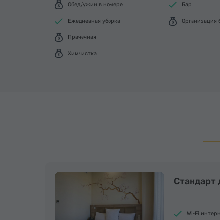
Обед/ужин в номере
Бар
Ежедневная уборка
Организация 
Прачечная
Химчистка
Стандарт
Wi-Fi интер