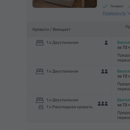
Телефон
Развернуть
Бутилирова
Пр
Кровати /
Вмещает
1 x Двуспальная
Беспл
за 72 
Предо
перво
1 x Двуспальная
Беспл
за 72 
Предо
перво
1 x Двуспальная
Беспл
за 72 
1 x Раскладная кровать
Предо
перво