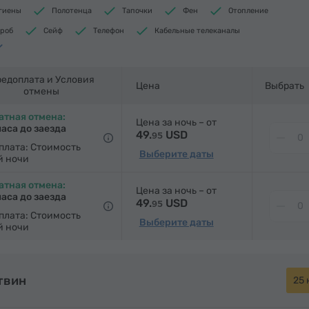
игиены
Полотенца
Тапочки
Фен
Отопление
роб
Сейф
Телефон
Кабельные телеканалы
полы
Холодильник
Бутилировання вода
ильной доской (по запросу)
едоплата и Условия
Цена
Выбрать
отмены
атная отмена:
Цена за ночь – от
часа до заезда
49.
USD
95
плата: Стоимость
Выберите даты
й ночи
атная отмена:
Цена за ночь – от
часа до заезда
49.
USD
95
плата: Стоимость
Выберите даты
й ночи
твин
25 