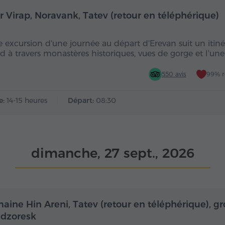
Toute la journée
Toute
r Virap, Noravank, Tatev (retour en téléphérique)
e excursion d'une journée au départ d'Erevan suit un itinér
ud à travers monastères historiques, vues de gorge et l'un
550 avis
99% 
e:
14-15 heures
Départ:
08:30
dimanche, 27 sept., 2026
Toute la journée
Toute
aine Hin Areni, Tatev (retour en téléphérique), gr
dzoresk