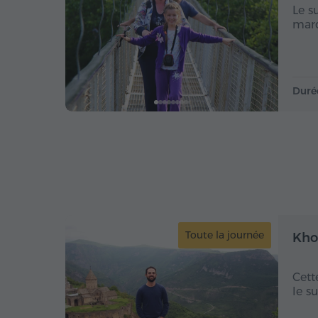
Le s
marq
Duré
Toute la journée
Kho
Cett
le s