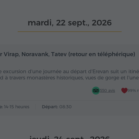
mardi, 22 sept., 2026
Toute la journée
Toute
r Virap, Noravank, Tatev (retour en téléphérique)
e excursion d'une journée au départ d'Erevan suit un itinér
ud à travers monastères historiques, vues de gorge et l'un
550 avis
99% 
e:
14-15 heures
Départ:
08:30