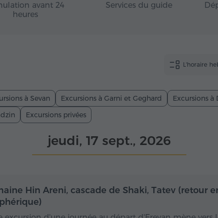
ulation avant 24
Services du guide
Dép
heures
L'horaire h
ursions à Sevan
Excursions à Garni et Geghard
Excursions à 
adzin
Excursions privées
jeudi, 17 sept., 2026
Toute la journée
Toute
aine Hin Areni, cascade de Shaki, Tatev (retour e
éphérique)
e excursion d'une journée au départ d'Erevan mène vers l