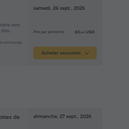
 la journée
Toute la journée
samedi, 26 sept., 2026
aire vers
e des…
63.
USD
Prix par personne
46
recommandé
Acheter excursion
 la journée
Toute la journée
dimanche, 27 sept., 2026
ottes de