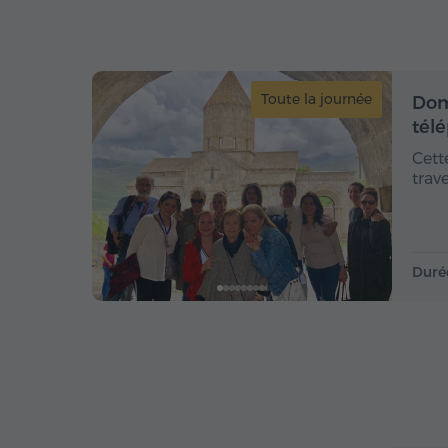
Toute la journée
Dom
tél
Cett
trav
Duré