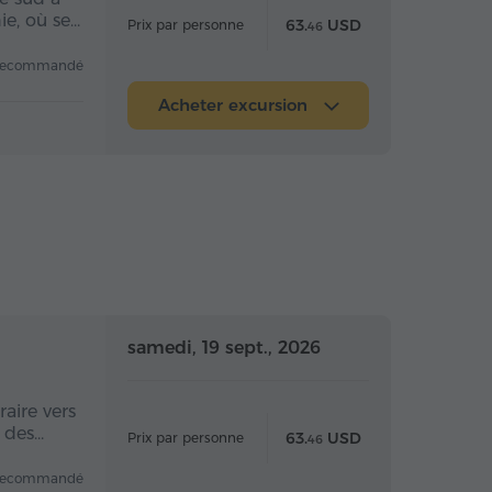
ie, où se…
63.
USD
Prix par personne
46
recommandé
Acheter excursion
 la journée
Toute la journée
samedi, 19 sept., 2026
aire vers
e des…
63.
USD
Prix par personne
46
recommandé