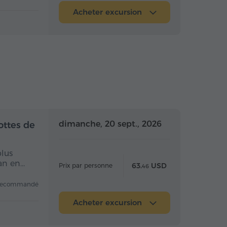
Acheter excursion
 la journée
Toute la journée
dimanche, 20 sept., 2026
ottes de
plus
van en…
63.
USD
Prix par personne
46
recommandé
Acheter excursion