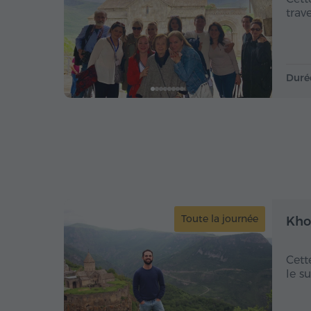
trav
Duré
Toute la journée
Kho
Cett
le s