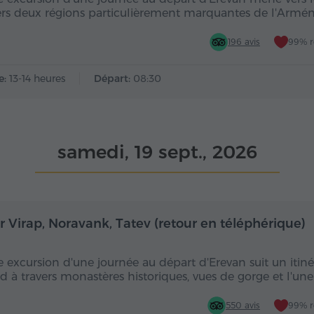
ers deux régions particulièrement marquantes de l'Armén
196 avis
99% 
e:
13-14 heures
Départ:
08:30
samedi, 19 sept., 2026
Toute la journée
Toute
r Virap, Noravank, Tatev (retour en téléphérique)
e excursion d'une journée au départ d'Erevan suit un itinér
ud à travers monastères historiques, vues de gorge et l'un
550 avis
99% 