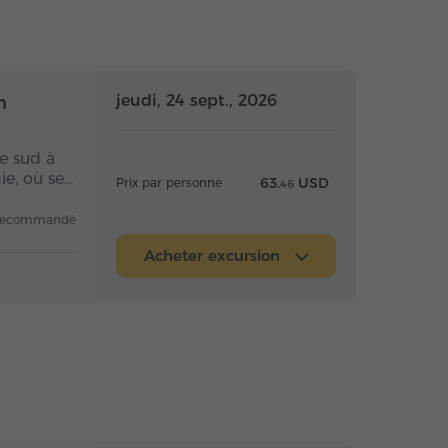
 la journée
Toute la journée
jeudi, 24 sept., 2026
n
e sud à
ie, où se…
63.
USD
Prix par personne
46
recommandé
Acheter excursion