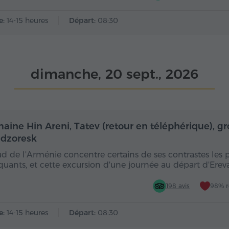
e:
14-15 heures
Départ:
08:30
dimanche, 20 sept., 2026
Toute la journée
Toute
aine Hin Areni, Tatev (retour en téléphérique), gr
dzoresk
ud de l'Arménie concentre certains de ses contrastes les 
uants, et cette excursion d'une journée au départ d'Ere
198 avis
98% 
e:
14-15 heures
Départ:
08:30