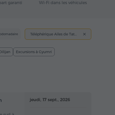
art garanti
Wi-Fi dans les véhicules
Téléphérique Ailes de Tatev
ebdomadaire
Dilijan
Excursions à Gyumri
 la journée
Toute la journée
jeudi, 17 sept., 2026
n
e sud à