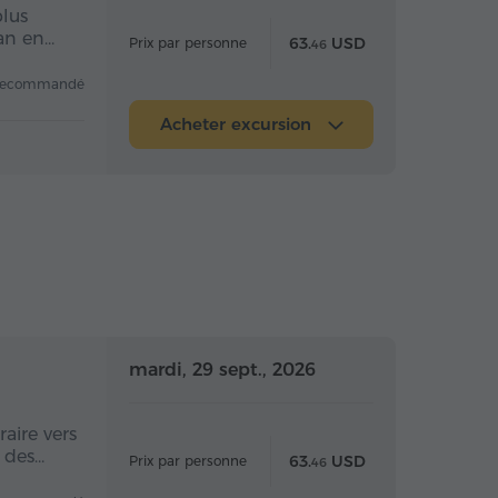
plus
van en…
63.
USD
Prix par personne
46
recommandé
Acheter excursion
 la journée
Toute la journée
mardi, 29 sept., 2026
aire vers
e des…
63.
USD
Prix par personne
46