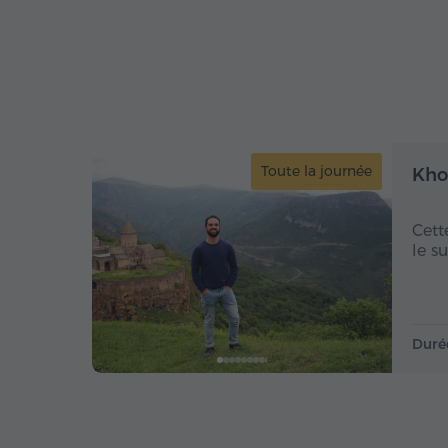
Toute la journée
Kho
Cett
le s
Duré