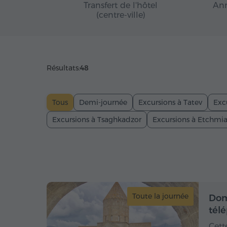
Transfert de l'hôtel
Ann
(centre-ville)
Résultats:
48
Tous
Demi-journée
Excursions à Tatev
Exc
Excursions à Tsaghkadzor
Excursions à Etchmi
Toute la journée
Dom
tél
Cett