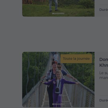
Duré
Toute la journée
Dom
Khn
Le s
marq
Duré