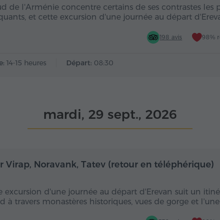
ud de l'Arménie concentre certains de ses contrastes les 
uants, et cette excursion d'une journée au départ d'Ere
198 avis
98% 
e:
14-15 heures
Départ:
08:30
mardi, 29 sept., 2026
Toute la journée
Toute
r Virap, Noravank, Tatev (retour en téléphérique)
e excursion d'une journée au départ d'Erevan suit un itinér
ud à travers monastères historiques, vues de gorge et l'un