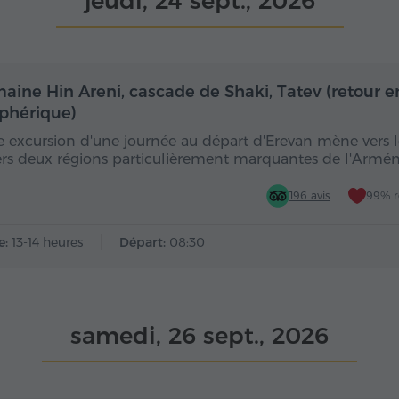
jeudi, 24 sept., 2026
Toute la journée
Toute
aine Hin Areni, cascade de Shaki, Tatev (retour e
éphérique)
e excursion d'une journée au départ d'Erevan mène vers l
ers deux régions particulièrement marquantes de l'Armén
196 avis
99% 
e:
13-14 heures
Départ:
08:30
samedi, 26 sept., 2026