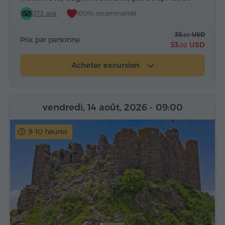
373 avis
100% recommandé
35.
USD
80
Prix par personne
33.
USD
02
Acheter excursion
vendredi, 14 août, 2026
- 09:00
9-10 heures