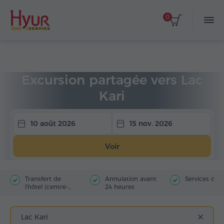
0
Accueil
Circuits
Excursions partagées
Excursion partagée vers Lac
Kari
10 août 2026
15 nov. 2026
Voir
Transfert de
Annulation avant
Services du 
l'hôtel (centre-
24 heures
ville)
Lac Kari