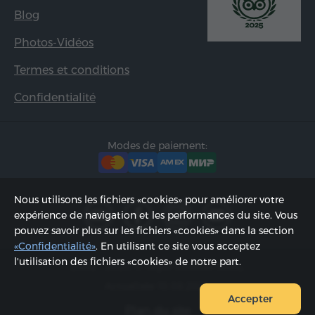
Blog
Photos-Vidéos
Termes et conditions
Confidentialité
Modes de paiement:
Nous utilisons les fichiers «cookies» pour améliorer votre
expérience de navigation et les performances du site. Vous
pouvez savoir plus sur les fichiers «cookies» dans la section
«Confidentialité»
. En utilisant ce site vous acceptez
l'utilisation des fichiers «cookies» de notre part.
2002 - 2026, © «Hyur Service» SARL;
Actualisée 10.08.2026
Accepter
Plan du site