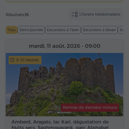
Résultats:
15
L'horaire hebdomadaire
Tous
Demi-journée
Excursions à Tatev
Excursions à Sevan
Excur
mardi, 11 août, 2026
- 09:00
9-10 heures
Remise de dernière minute
Amberd, Aragats, lac Kari, dégustation de
fruits secs, Saghmosavank, parc Alphabet