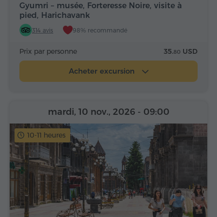
Gyumri – musée, Forteresse Noire, visite à
pied, Harichavank
314 avis
98% recommandé
Prix par personne
35.
USD
80
Acheter excursion
mardi, 10 nov., 2026
- 09:00
10-11 heures