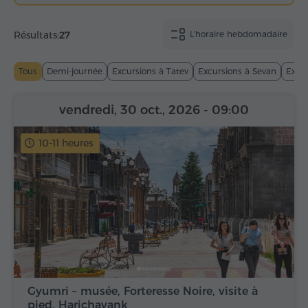
Résultats:
27
L'horaire hebdomadaire
Tous
Demi-journée
Excursions à Tatev
Excursions à Sevan
Excur
vendredi, 30 oct., 2026
- 09:00
10-11 heures
Gyumri – musée, Forteresse Noire, visite à
pied, Harichavank