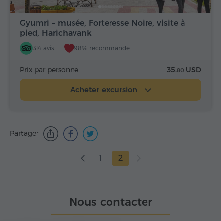
Gyumri – musée, Forteresse Noire, visite à
pied, Harichavank
314 avis
98% recommandé
Prix par personne
35.
USD
80
Acheter excursion
Partager
1
2
Nous contacter