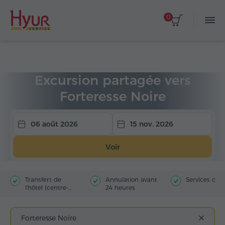
0
Accueil
Circuits
Excursions partagées
Excursion partagée vers
Forteresse Noire
06 août 2026
15 nov. 2026
Voir
Transfert de
Annulation avant
Services du 
l'hôtel (centre-
24 heures
ville)
Forteresse Noire