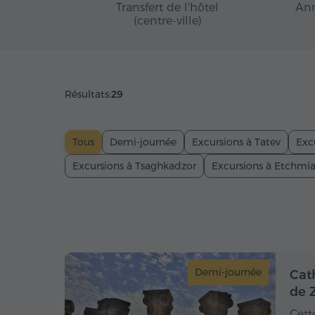
Transfert de l'hôtel
Ann
(centre-ville)
Résultats:
29
Tous
Demi-journée
Excursions à Tatev
Exc
Excursions à Tsaghkadzor
Excursions à Etchmi
Demi-journée
Cat
de 
Cett