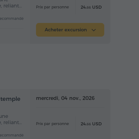
 reliant…
24.
USD
Prix par personne
66
recommandé
Acheter excursion
mi-journée
Demi-journée
mercredi, 04 nov., 2026
 temple
 une
 reliant…
24.
USD
Prix par personne
66
recommandé