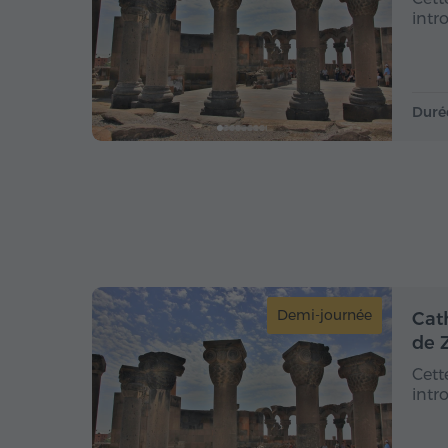
intr
Duré
Demi-journée
Cat
de 
Cett
intr