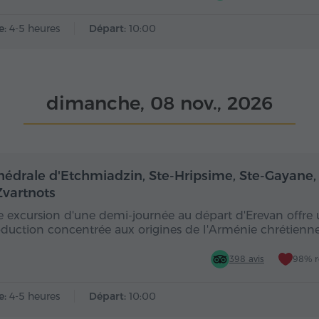
e:
4-5 heures
Départ:
10:00
dimanche, 08 nov., 2026
Demi-journée
De
hédrale d'Etchmiadzin, Ste-Hripsime, Ste-Gayane,
Zvartnots
e excursion d'une demi-journée au départ d'Erevan offre
oduction concentrée aux origines de l'Arménie chrétienne,
398 avis
98% 
e:
4-5 heures
Départ:
10:00