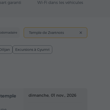
art garanti
Wi-Fi dans les véhicules
Temple de Zvartnots
ebdomadaire
Dilijan
Excursions à Gyumri
mi-journée
Demi-journée
dimanche, 01 nov., 2026
 temple
 une