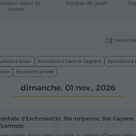
ulation avant 24
Services du guide
Dép
heures
L'horaire h
ursions à Sevan
Excursions à Garni et Geghard
Excursions à 
adzin
Excursions privées
dimanche, 01 nov., 2026
Demi-journée
De
hédrale d'Etchmiadzin, Ste-Hripsime, Ste-Gayane,
Zvartnots
e excursion d'une demi-journée au départ d'Erevan offre