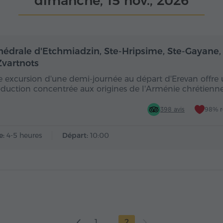
dimanche, 15 nov., 2026
Demi-journée
De
hédrale d'Etchmiadzin, Ste-Hripsime, Ste-Gayane,
Zvartnots
e excursion d'une demi-journée au départ d'Erevan offre
oduction concentrée aux origines de l'Arménie chrétienne,
398 avis
98% 
e:
4-5 heures
Départ:
10:00
1
2