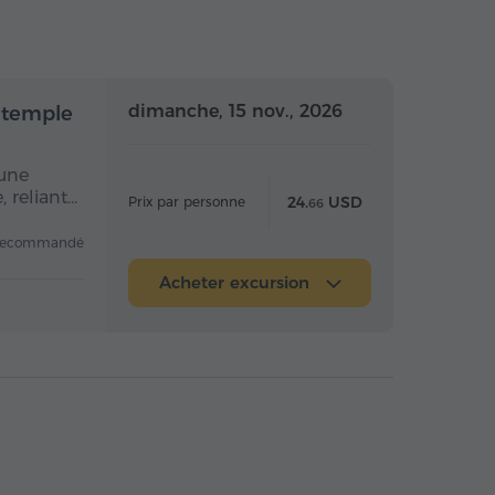
mi-journée
Demi-journée
dimanche, 15 nov., 2026
 temple
 une
 reliant…
24.
USD
Prix par personne
66
recommandé
Acheter excursion