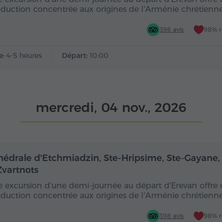
oduction concentrée aux origines de l'Arménie chrétienne,
398 avis
98% 
e:
4-5 heures
Départ:
10:00
mercredi, 04 nov., 2026
Demi-journée
De
hédrale d'Etchmiadzin, Ste-Hripsime, Ste-Gayane,
Zvartnots
e excursion d'une demi-journée au départ d'Erevan offre
oduction concentrée aux origines de l'Arménie chrétienne,
398 avis
98% 