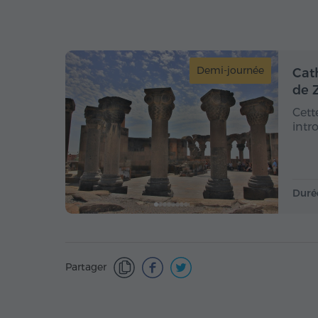
Demi-journée
Cat
de 
Cett
intr
Duré
Partager