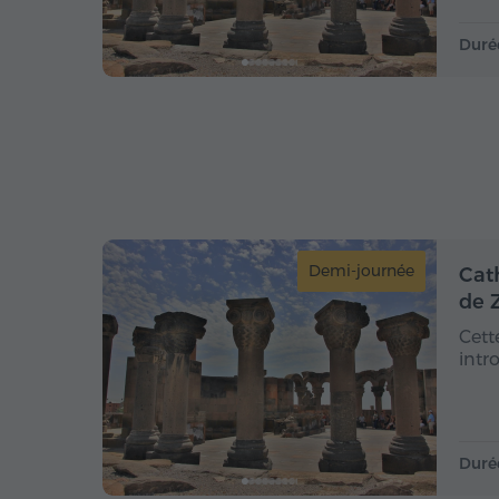
Duré
Demi-journée
Cat
de 
Cett
intr
Duré