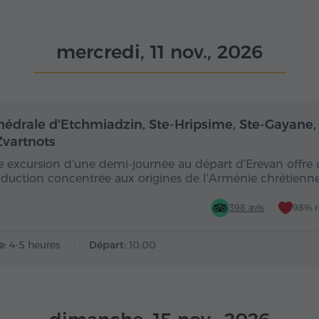
mercredi, 11 nov., 2026
Demi-journée
De
hédrale d'Etchmiadzin, Ste-Hripsime, Ste-Gayane,
Zvartnots
e excursion d'une demi-journée au départ d'Erevan offre
oduction concentrée aux origines de l'Arménie chrétienne,
398 avis
98% 
e:
4-5 heures
Départ:
10:00