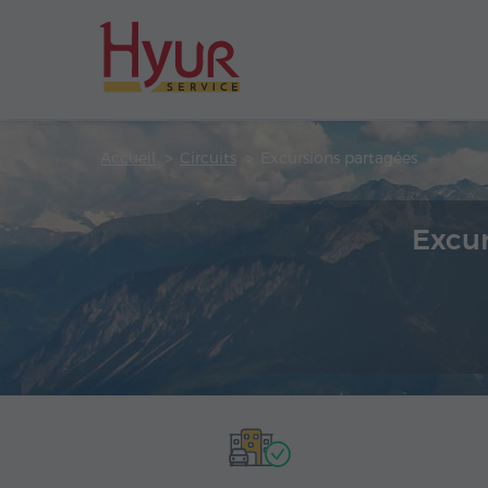
Accueil
Circuits
Excursions partagées
Excur