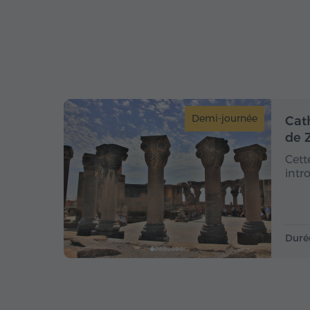
Demi-journée
Cat
de 
Cett
intr
Duré