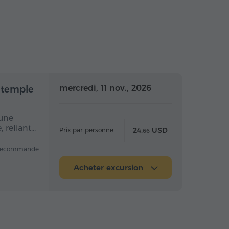
mi-journée
Demi-journée
mercredi, 11 nov., 2026
 temple
 une
 reliant…
24.
USD
Prix par personne
66
recommandé
Acheter excursion