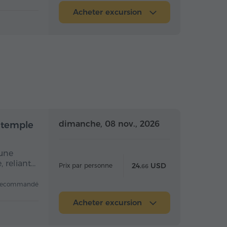
Acheter excursion
mi-journée
Demi-journée
dimanche, 08 nov., 2026
 temple
 une
 reliant…
24.
USD
Prix par personne
66
recommandé
Acheter excursion