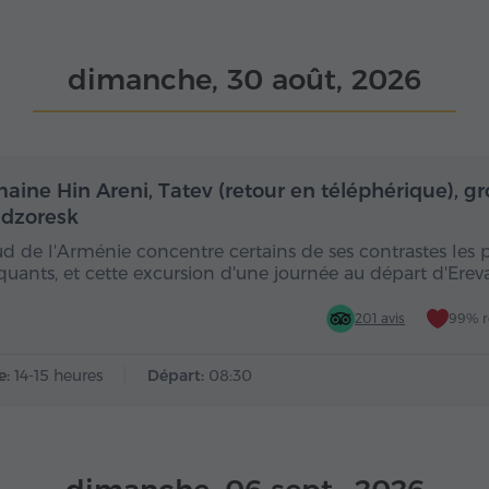
dimanche, 30 août, 2026
Toute la journée
Toute
aine Hin Areni, Tatev (retour en téléphérique), gr
dzoresk
ud de l'Arménie concentre certains de ses contrastes les 
uants, et cette excursion d'une journée au départ d'Ere
201 avis
99% 
e:
14-15 heures
Départ:
08:30