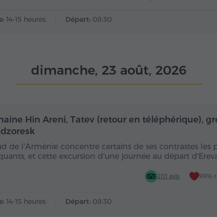
e:
14-15 heures
Départ:
08:30
dimanche, 23 août, 2026
Toute la journée
Toute
aine Hin Areni, Tatev (retour en téléphérique), gr
dzoresk
ud de l'Arménie concentre certains de ses contrastes les 
uants, et cette excursion d'une journée au départ d'Ere
201 avis
99% 
e:
14-15 heures
Départ:
08:30