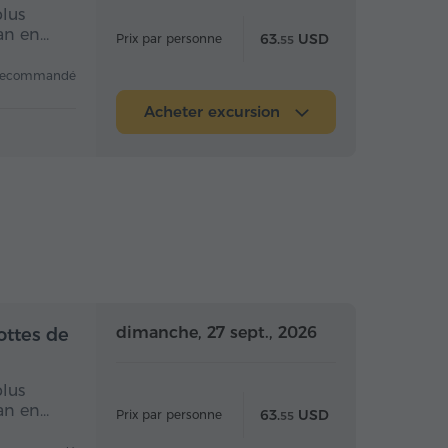
plus
van en…
63.
USD
Prix par personne
55
recommandé
Acheter excursion
 la journée
Toute la journée
dimanche, 27 sept., 2026
ottes de
plus
van en…
63.
USD
Prix par personne
55