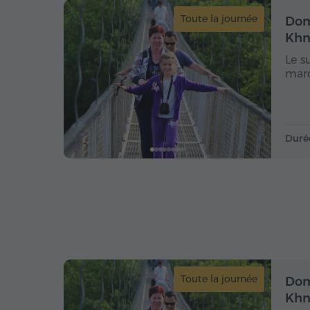
Toute la journée
Dom
Khn
Le s
marq
Duré
Toute la journée
Dom
Khn