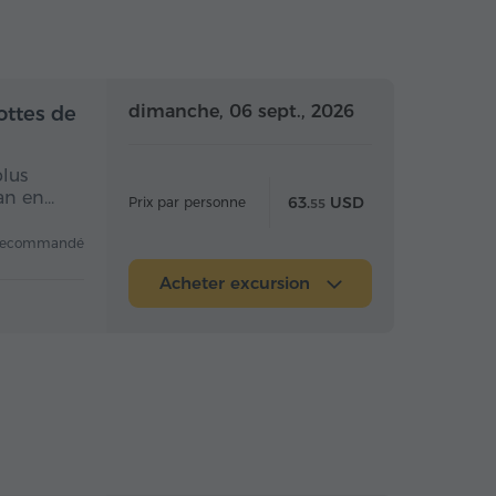
 la journée
Toute la journée
dimanche, 06 sept., 2026
ottes de
plus
van en…
63.
USD
Prix par personne
55
recommandé
Acheter excursion