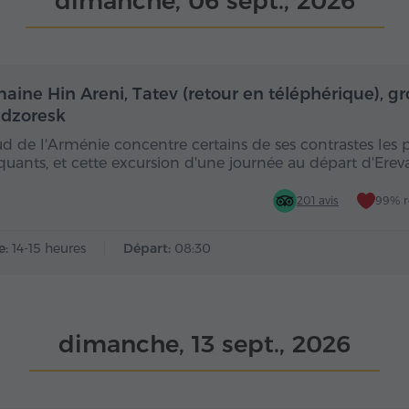
dimanche, 06 sept., 2026
Toute la journée
Toute
aine Hin Areni, Tatev (retour en téléphérique), gr
dzoresk
ud de l'Arménie concentre certains de ses contrastes les 
uants, et cette excursion d'une journée au départ d'Ere
201 avis
99% 
e:
14-15 heures
Départ:
08:30
dimanche, 13 sept., 2026