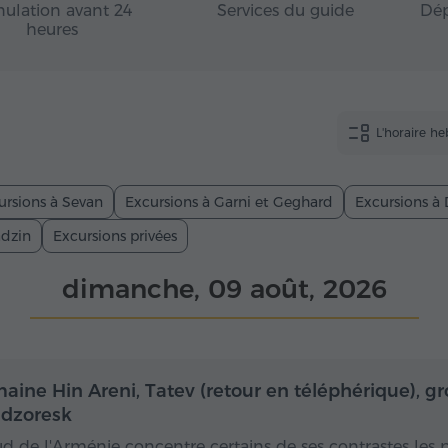
ulation avant 24
Services du guide
Dép
heures
L'horaire h
ursions à Sevan
Excursions à Garni et Geghard
Excursions à 
adzin
Excursions privées
dimanche, 09 août, 2026
Toute la journée
Toute
aine Hin Areni, Tatev (retour en téléphérique), gr
dzoresk
ud de l'Arménie concentre certains de ses contrastes les 