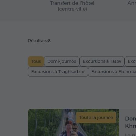
Transfert de l'hôtel
Ann
(centre-ville)
Résultats:
8
Tous
Demi-journée
Excursions à Tatev
Exc
Excursions à Tsaghkadzor
Excursions à Etchmi
Toute la journée
Dom
Khn
Le s