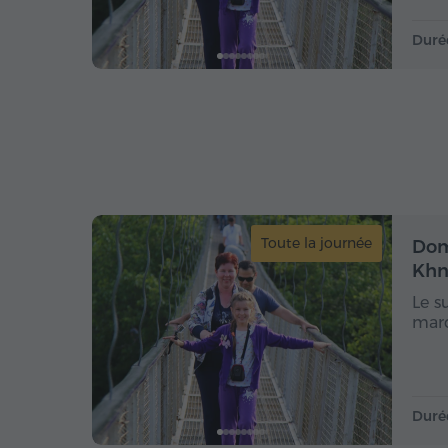
Duré
Toute la journée
Dom
Khn
Le s
marq
Duré