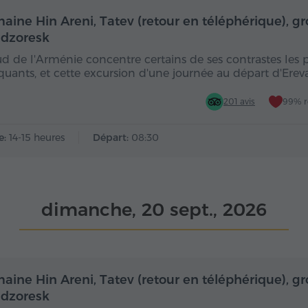
Toute la journée
Toute
aine Hin Areni, Tatev (retour en téléphérique), gr
dzoresk
ud de l'Arménie concentre certains de ses contrastes les 
uants, et cette excursion d'une journée au départ d'Ere
201 avis
99% 
e:
14-15 heures
Départ:
08:30
dimanche, 20 sept., 2026
Toute la journée
Toute
aine Hin Areni, Tatev (retour en téléphérique), gr
dzoresk