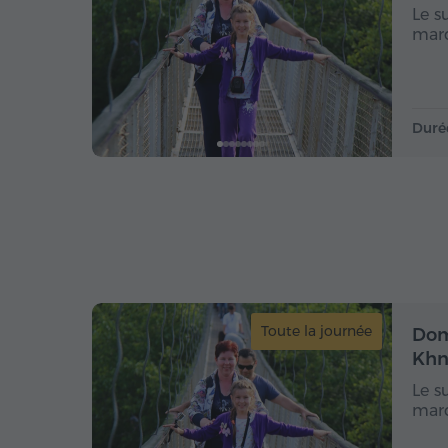
Le s
marq
Duré
Toute la journée
Dom
Khn
Le s
marq