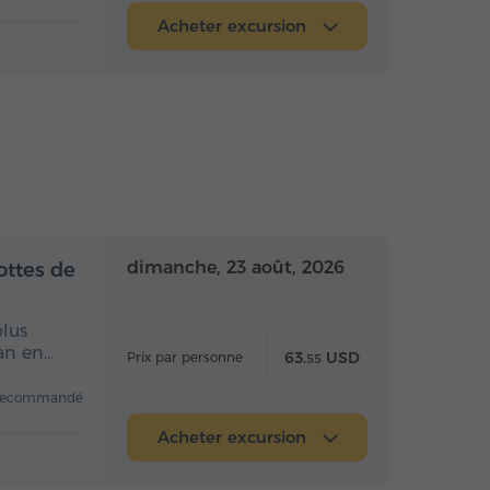
Acheter excursion
 la journée
Toute la journée
dimanche, 23 août, 2026
ottes de
plus
van en…
63.
USD
Prix par personne
55
recommandé
Acheter excursion