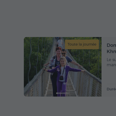
Toute la journée
Dom
Khn
Le s
marq
Duré