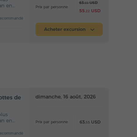
63.
USD
55
van en…
Prix par personne
55.
USD
22
recommandé
Acheter excursion
 la journée
Toute la journée
dimanche, 16 août, 2026
ottes de
plus
van en…
63.
USD
Prix par personne
55
recommandé