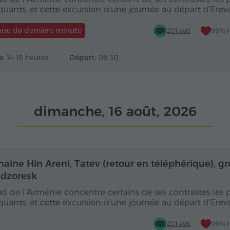
uants, et cette excursion d'une journée au départ d'Ere
ise de dernière minute
201 avis
99% 
e:
14-15 heures
Départ:
08:30
dimanche, 16 août, 2026
Toute la journée
Toute
aine Hin Areni, Tatev (retour en téléphérique), gr
dzoresk
ud de l'Arménie concentre certains de ses contrastes les 
uants, et cette excursion d'une journée au départ d'Ere
201 avis
99% 