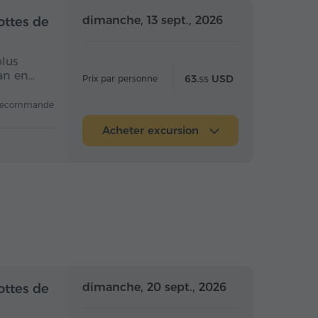
 la journée
Toute la journée
dimanche, 13 sept., 2026
ottes de
plus
van en…
63.
USD
Prix par personne
55
recommandé
Acheter excursion
 la journée
Toute la journée
dimanche, 20 sept., 2026
ottes de