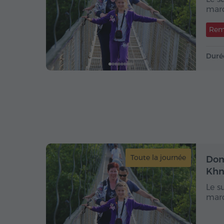
marq
Rem
Duré
Toute la journée
Dom
Khn
Le s
marq