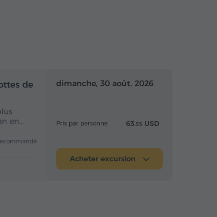
 la journée
Toute la journée
dimanche, 30 août, 2026
ottes de
plus
van en…
63.
USD
Prix par personne
55
recommandé
Acheter excursion