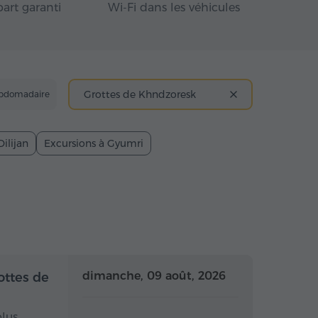
art garanti
Wi-Fi dans les véhicules
Grottes de Khndzoresk
ebdomadaire
Dilijan
Excursions à Gyumri
 la journée
Toute la journée
dimanche, 09 août, 2026
ottes de
plus