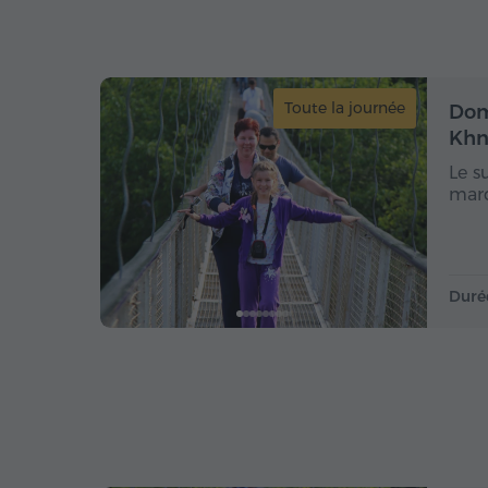
Toute la journée
Dom
Khn
Le s
marq
Duré