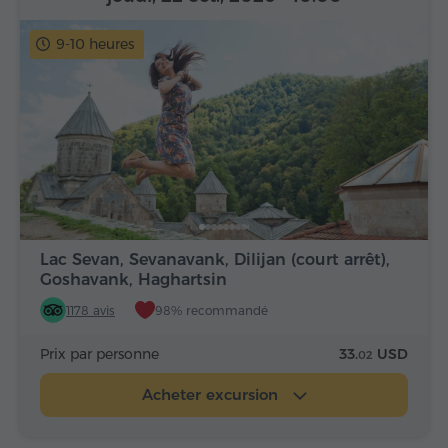
9-10 heures
Lac Sevan, Sevanavank, Dilijan (court arrêt),
Goshavank, Haghartsin
1178 avis
98% recommandé
Prix par personne
33.
USD
02
Acheter excursion