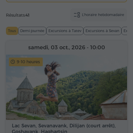
Résultats:
41
L'horaire hebdomadaire
Tous
Demi-journée
Excursions à Tatev
Excursions à Sevan
Excur
samedi, 03 oct., 2026
- 10:00
9-10 heures
Lac Sevan, Sevanavank, Dilijan (court arrêt),
Goshavank, Haghartsin