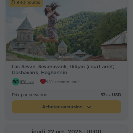
9-10 heures
Lac Sevan, Sevanavank, Dilijan (court arrêt),
Goshavank, Haghartsin
1178 avis
98% recommandé
Prix par personne
33.
USD
02
Acheter excursion
jeudi, 22 oct., 2026
- 10:00