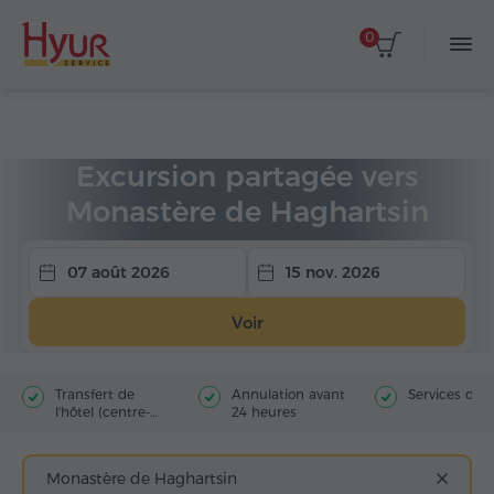
0
Accueil
Circuits
Excursions partagées
Excursion partagée vers
Monastère de Haghartsin
07 août 2026
15 nov. 2026
Voir
Transfert de
Annulation avant
Services du 
l'hôtel (centre-
24 heures
ville)
Monastère de Haghartsin