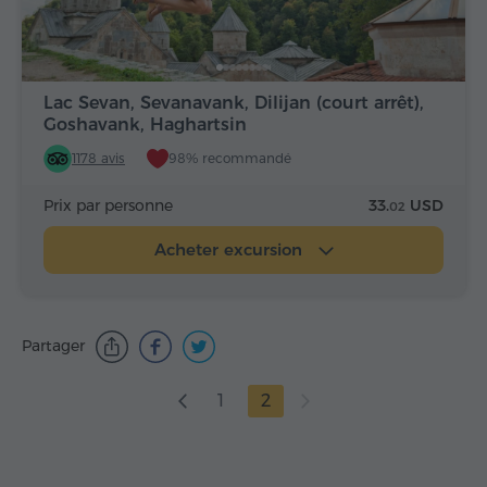
Lac Sevan, Sevanavank, Dilijan (court arrêt),
Goshavank, Haghartsin
1178 avis
98% recommandé
Prix par personne
33.
USD
02
Acheter excursion
Partager
1
2