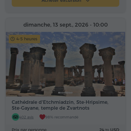
Acheter excursion
dimanche, 13 sept., 2026
- 10:00
4-5 heures
Cathédrale d'Etchmiadzin, Ste-Hripsime,
Ste-Gayane, temple de Zvartnots
402 avis
98% recommandé
Prix par personne
24.
USD
70