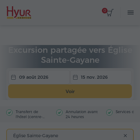
0
Accueil
Circuits
Excursions partagées
Excursion partagée vers Église
Sainte-Gayane
09 août 2026
15 nov. 2026
Voir
Transfert de
Annulation avant
Services du 
l'hôtel (centre-
24 heures
ville)
Église Sainte-Gayane