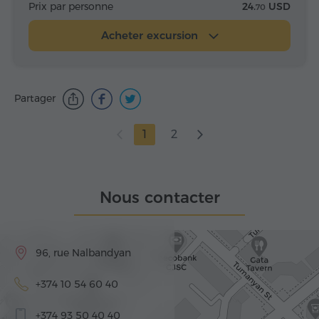
Prix par personne
24.
USD
70
Acheter excursion
Partager
1
2
Nous contacter
96, rue Nalbandyan
+374 10 54 60 40
+374 93 50 40 40