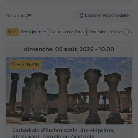
Résultats:
29
L'horaire hebdomadaire
Tous
Demi-journée
Excursions à Tatev
Excursions à Sevan
Excur
dimanche, 09 août, 2026
- 10:00
4-5 heures
Cathédrale d'Etchmiadzin, Ste-Hripsime,
Ste-Gayane, temple de Zvartnots