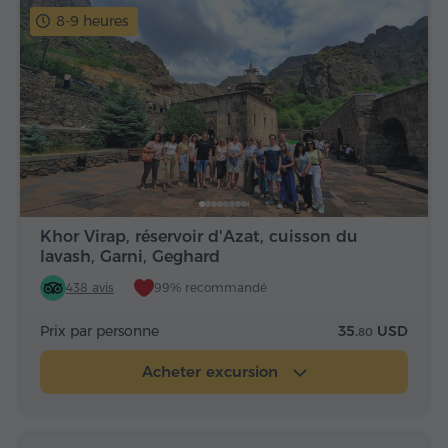
8-9 heures
Khor Virap, réservoir d'Azat, cuisson du
lavash, Garni, Geghard
438 avis
99% recommandé
Prix par personne
35.
USD
80
Acheter excursion