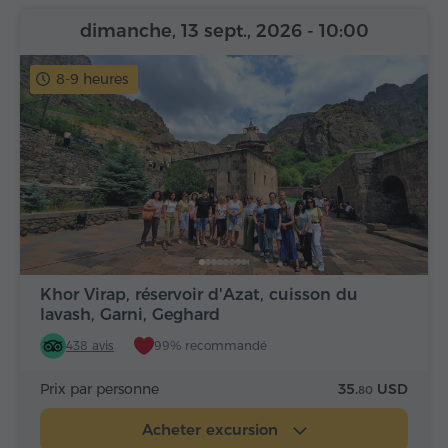
dimanche, 13 sept., 2026
- 10:00
8-9 heures
Khor Virap, réservoir d'Azat, cuisson du
lavash, Garni, Geghard
438 avis
99% recommandé
Prix par personne
35.
USD
80
Acheter excursion