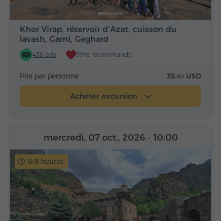
Khor Virap, réservoir d'Azat, cuisson du
lavash, Garni, Geghard
438 avis
99% recommandé
Prix par personne
35.
USD
80
Acheter excursion
mercredi, 07 oct., 2026
- 10:00
8-9 heures