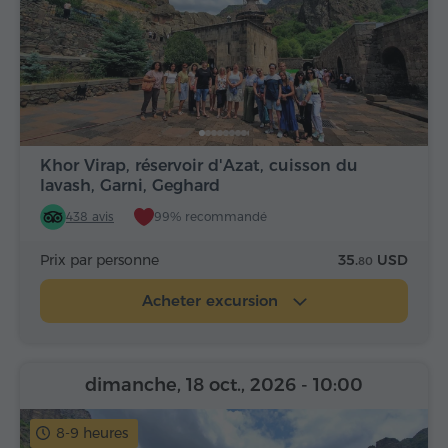
Khor Virap, réservoir d'Azat, cuisson du
lavash, Garni, Geghard
438 avis
99% recommandé
Prix par personne
35.
USD
80
Acheter excursion
dimanche, 18 oct., 2026
- 10:00
8-9 heures