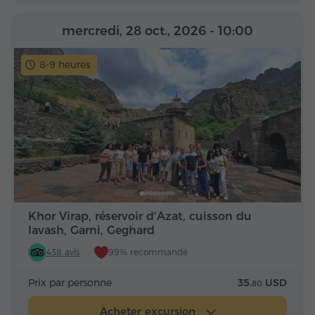
mercredi, 28 oct., 2026
- 10:00
8-9 heures
Khor Virap, réservoir d'Azat, cuisson du
lavash, Garni, Geghard
438 avis
99% recommandé
Prix par personne
35.
USD
80
Acheter excursion