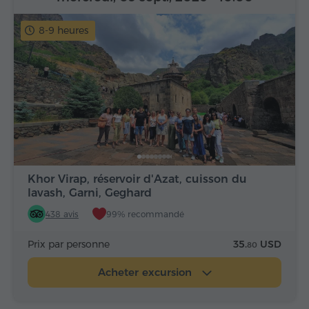
8-9 heures
Khor Virap, réservoir d'Azat, cuisson du
lavash, Garni, Geghard
438 avis
99% recommandé
Prix par personne
35.
USD
80
Acheter excursion