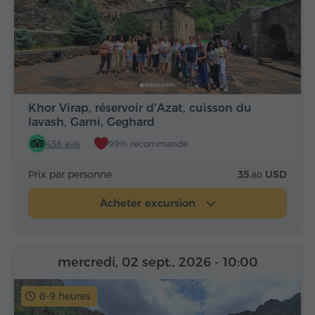
Khor Virap, réservoir d'Azat, cuisson du
lavash, Garni, Geghard
438 avis
99% recommandé
Prix par personne
35.
USD
80
Acheter excursion
mercredi, 02 sept., 2026
- 10:00
8-9 heures