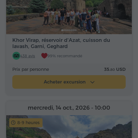
Khor Virap, réservoir d'Azat, cuisson du
lavash, Garni, Geghard
438 avis
99% recommandé
Prix par personne
35.
USD
80
Acheter excursion
mercredi, 14 oct., 2026
- 10:00
8-9 heures