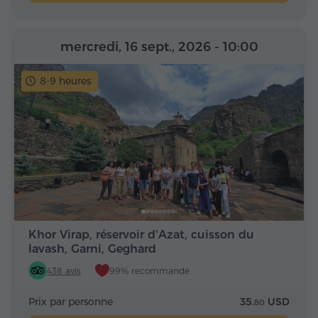
mercredi, 16 sept., 2026
- 10:00
8-9 heures
Khor Virap, réservoir d'Azat, cuisson du
lavash, Garni, Geghard
438 avis
99% recommandé
Prix par personne
35.
USD
80