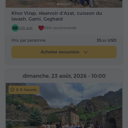
Khor Virap, réservoir d'Azat, cuisson du
lavash, Garni, Geghard
438 avis
99% recommandé
Prix par personne
35.
USD
80
Acheter excursion
dimanche, 23 août, 2026
- 10:00
8-9 heures