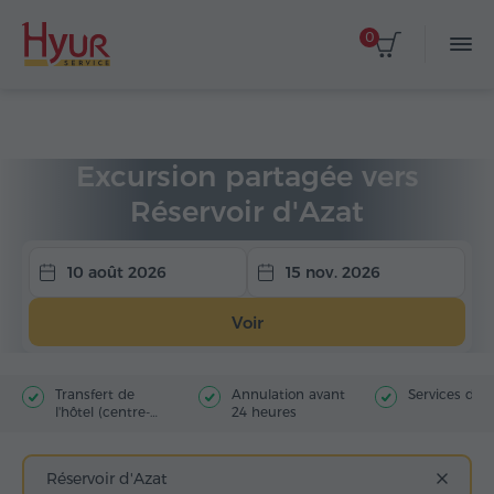
0
Accueil
Circuits
Excursions partagées
Excursion partagée vers
Réservoir d'Azat
10 août 2026
15 nov. 2026
Voir
Transfert de
Annulation avant
Services du 
l'hôtel (centre-
24 heures
ville)
Réservoir d'Azat