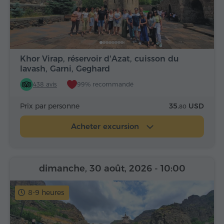
Khor Virap, réservoir d'Azat, cuisson du
lavash, Garni, Geghard
438 avis
99% recommandé
Prix par personne
35.
USD
80
Acheter excursion
dimanche, 30 août, 2026
- 10:00
8-9 heures