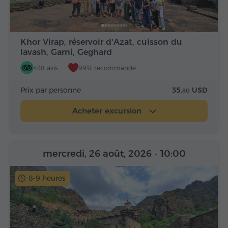
Khor Virap, réservoir d'Azat, cuisson du
lavash, Garni, Geghard
438 avis
99% recommandé
Prix par personne
35.
USD
80
Acheter excursion
mercredi, 26 août, 2026
- 10:00
8-9 heures