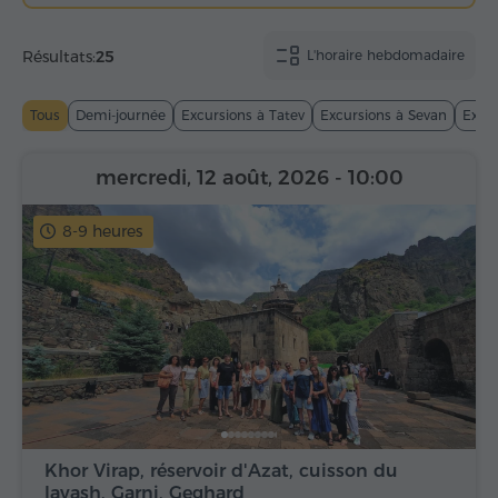
Résultats:
25
L'horaire hebdomadaire
Tous
Demi-journée
Excursions à Tatev
Excursions à Sevan
Excur
mercredi, 12 août, 2026
- 10:00
8-9 heures
Khor Virap, réservoir d'Azat, cuisson du
lavash, Garni, Geghard