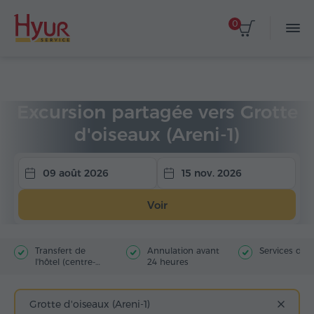
0
Accueil
Circuits
Excursions partagées
Excursion partagée vers Grotte
d'oiseaux (Areni-1)
09 août 2026
15 nov. 2026
Voir
Transfert de
Annulation avant
Services du 
l'hôtel (centre-
24 heures
ville)
Grotte d'oiseaux (Areni-1)