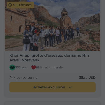
9-10 heures
Khor Virap, grotte d'oiseaux, domaine Hin
Areni, Noravank
736 avis
98% recommandé
Prix par personne
35.
USD
80
Acheter excursion