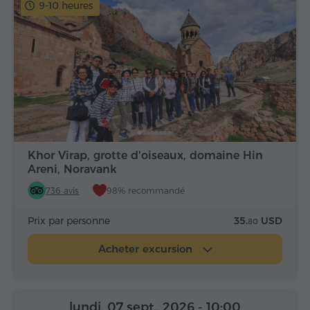
9-10 heures
Khor Virap, grotte d'oiseaux, domaine Hin
Areni, Noravank
736 avis
98% recommandé
Prix par personne
35.
USD
80
Acheter excursion
lundi, 07 sept., 2026
- 10:00