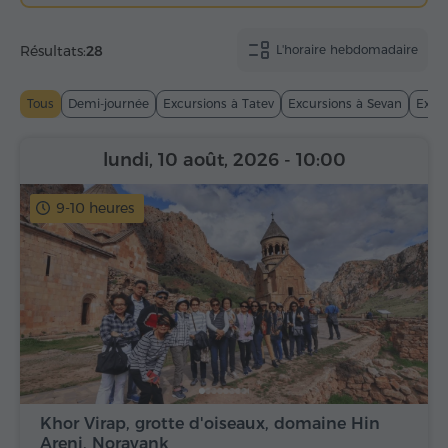
Résultats:
28
L'horaire hebdomadaire
Tous
Demi-journée
Excursions à Tatev
Excursions à Sevan
Excur
lundi, 10 août, 2026
- 10:00
9-10 heures
Khor Virap, grotte d'oiseaux, domaine Hin
Areni, Noravank