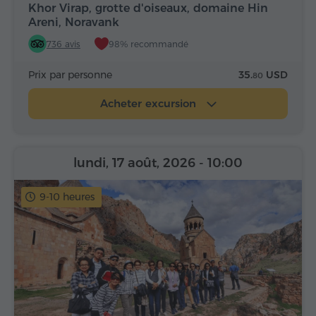
Khor Virap, grotte d'oiseaux, domaine Hin
Areni, Noravank
736 avis
98% recommandé
Prix par personne
35.
USD
80
Acheter excursion
lundi, 17 août, 2026
- 10:00
9-10 heures