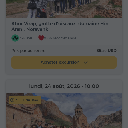
Khor Virap, grotte d'oiseaux, domaine Hin
Areni, Noravank
736 avis
98% recommandé
Prix par personne
35.
USD
80
Acheter excursion
lundi, 24 août, 2026
- 10:00
9-10 heures