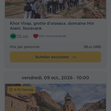
Khor Virap, grotte d'oiseaux, domaine Hin
Areni, Noravank
736 avis
98% recommandé
Prix par personne
35.
USD
80
Acheter excursion
vendredi, 09 oct., 2026
- 10:00
9-10 heures