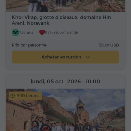
Khor Virap, grotte d'oiseaux, domaine Hin
Areni, Noravank
736 avis
98% recommandé
Prix par personne
35.
USD
80
Acheter excursion
lundi, 05 oct., 2026
- 10:00
9-10 heures