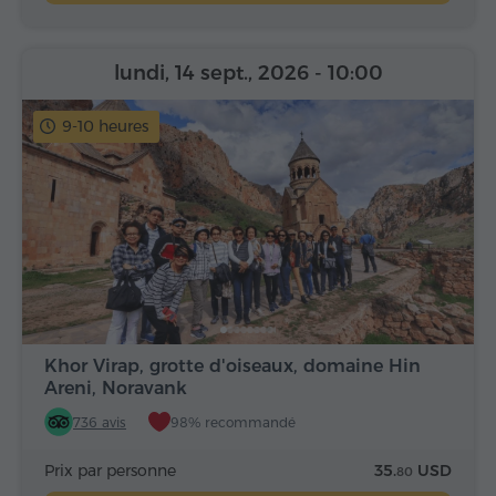
lundi, 14 sept., 2026
- 10:00
9-10 heures
Khor Virap, grotte d'oiseaux, domaine Hin
Areni, Noravank
736 avis
98% recommandé
Prix par personne
35.
USD
80