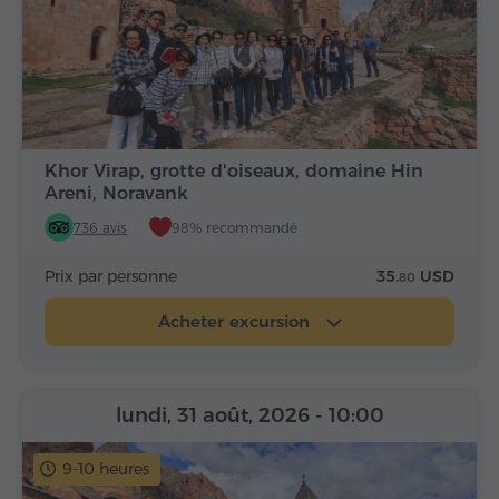
Khor Virap, grotte d'oiseaux, domaine Hin
Areni, Noravank
736 avis
98% recommandé
Prix par personne
35.
USD
80
Acheter excursion
lundi, 31 août, 2026
- 10:00
9-10 heures