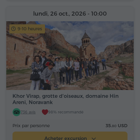
lundi, 26 oct., 2026
- 10:00
9-10 heures
Khor Virap, grotte d'oiseaux, domaine Hin
Areni, Noravank
736 avis
98% recommandé
Prix par personne
35.
USD
80
Acheter excursion