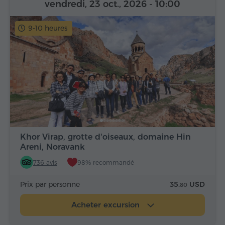
vendredi, 23 oct., 2026
- 10:00
9-10 heures
Khor Virap, grotte d'oiseaux, domaine Hin
Areni, Noravank
736 avis
98% recommandé
Prix par personne
35.
USD
80
Acheter excursion