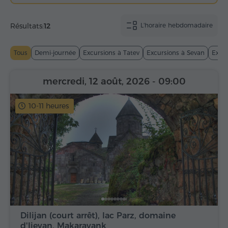
Résultats:
12
L'horaire hebdomadaire
Tous
Demi-journée
Excursions à Tatev
Excursions à Sevan
Excur
mercredi, 12 août, 2026
- 09:00
10-11 heures
Dilijan (court arrêt), lac Parz, domaine
d'Ijevan, Makaravank