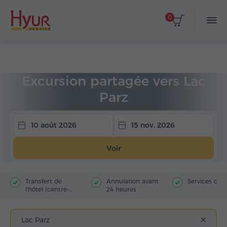
0
Accueil
Circuits
Excursions partagées
Excursion partagée vers Lac
Parz
10 août 2026
15 nov. 2026
Voir
Transfert de
Annulation avant
Services du 
l'hôtel (centre-
24 heures
ville)
Lac Parz