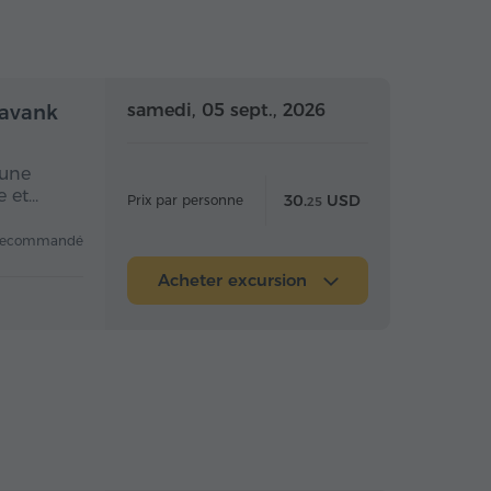
mi-journée
Demi-journée
samedi, 05 sept., 2026
navank
 une
e et…
30.
USD
Prix par personne
25
recommandé
Acheter excursion