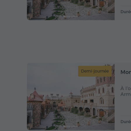
Duré
Demi-journée
Mon
À l'
Armé
Duré