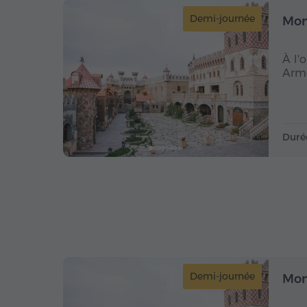
Demi-journée
Mon
À l'
Armé
Duré
Demi-journée
Mon