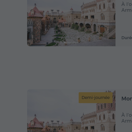
À l'
Armé
Duré
Demi-journée
Mon
À l'
Armé