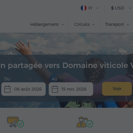
Fr
$
USD
Hébergement
Circuits
Transport
n partagée vers Domaine viticole
Du
Au
Voir
08 août 2026
15 nov. 2026