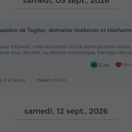
samedi, 05 sept., 2026
Demi-journée
De
astère de Tegher, domaine Voskevaz et Hovhan
ouest d'Erevan, cette excursion d'une demi-journée révèle
nie plus discrète, où silence monastique, héritage viticol
22 avis
95% 
e:
5-6 heures
Départ:
09:00
samedi, 12 sept., 2026