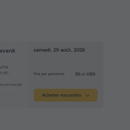
mi-journée
Demi-journée
samedi, 29 août, 2026
navank
 une
e et…
30.
USD
Prix par personne
25
recommandé
Acheter excursion