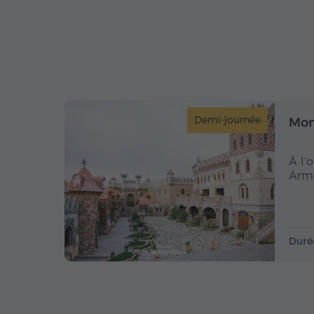
Demi-journée
Mon
À l'
Armé
Duré