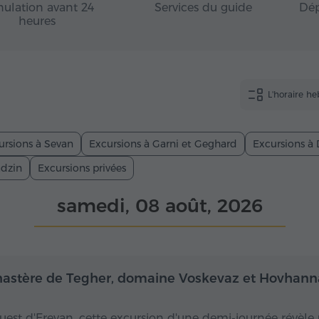
ulation avant 24
Services du guide
Dép
heures
L'horaire h
ursions à Sevan
Excursions à Garni et Geghard
Excursions à 
adzin
Excursions privées
samedi, 08 août, 2026
Demi-journée
De
astère de Tegher, domaine Voskevaz et Hovhan
ouest d'Erevan, cette excursion d'une demi-journée révèle