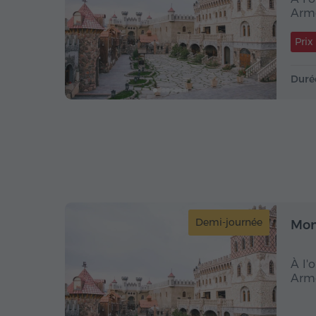
Armé
Prix
Duré
Demi-journée
Mon
À l'
Armé