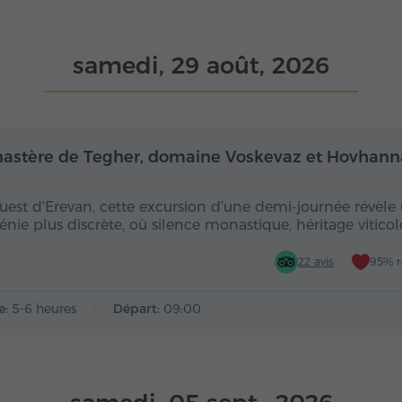
samedi, 29 août, 2026
Demi-journée
De
astère de Tegher, domaine Voskevaz et Hovhan
ouest d'Erevan, cette excursion d'une demi-journée révèle
nie plus discrète, où silence monastique, héritage viticol
22 avis
95% 
e:
5-6 heures
Départ:
09:00