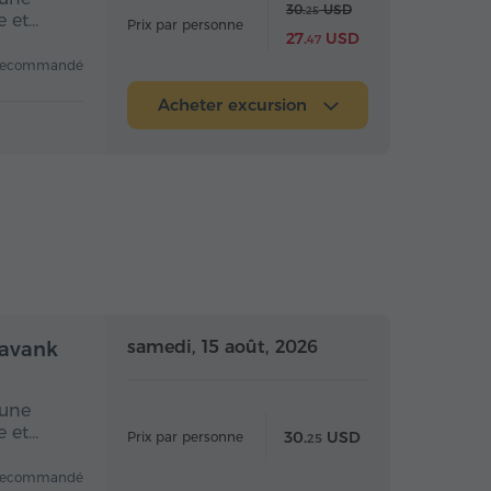
30.
USD
25
e et…
Prix par personne
27.
USD
47
recommandé
Acheter excursion
mi-journée
Demi-journée
samedi, 15 août, 2026
navank
 une
e et…
30.
USD
Prix par personne
25
recommandé