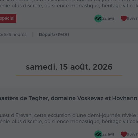
nie plus discrète, où silence monastique, héritage viticol
 spécial
22 avis
95% 
e:
5-6 heures
Départ:
09:00
samedi, 15 août, 2026
Demi-journée
De
astère de Tegher, domaine Voskevaz et Hovhan
ouest d'Erevan, cette excursion d'une demi-journée révèle
nie plus discrète, où silence monastique, héritage viticol
22 avis
95% 