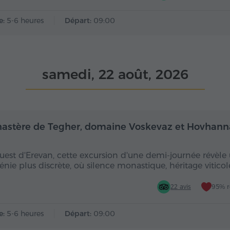
e:
5-6 heures
Départ:
09:00
samedi, 22 août, 2026
Demi-journée
De
astère de Tegher, domaine Voskevaz et Hovhan
ouest d'Erevan, cette excursion d'une demi-journée révèle
nie plus discrète, où silence monastique, héritage viticol
22 avis
95% 
e:
5-6 heures
Départ:
09:00