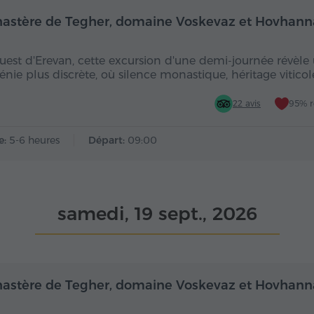
Demi-journée
De
astère de Tegher, domaine Voskevaz et Hovhan
ouest d'Erevan, cette excursion d'une demi-journée révèle
nie plus discrète, où silence monastique, héritage viticol
22 avis
95% 
e:
5-6 heures
Départ:
09:00
samedi, 19 sept., 2026
Demi-journée
De
astère de Tegher, domaine Voskevaz et Hovhan