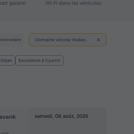
art garanti
Wi-Fi dans les véhicules
Domaine viticole Voskevaz
ebdomadaire
Dilijan
Excursions à Gyumri
mi-journée
Demi-journée
samedi, 08 août, 2026
navank
 une