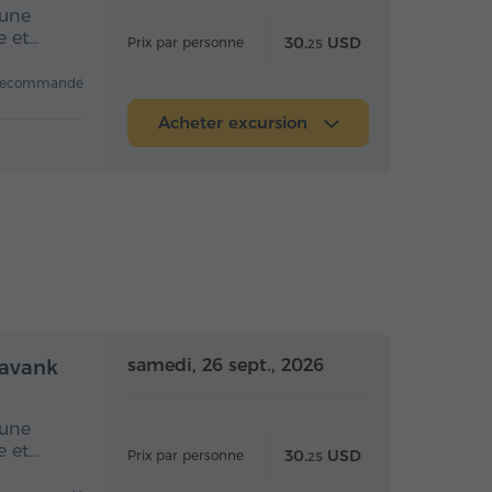
 une
e et…
30.
USD
Prix par personne
25
recommandé
Acheter excursion
mi-journée
Demi-journée
samedi, 26 sept., 2026
navank
 une
e et…
30.
USD
Prix par personne
25