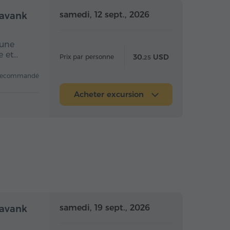
mi-journée
Demi-journée
samedi, 12 sept., 2026
navank
 une
e et…
30.
USD
Prix par personne
25
recommandé
Acheter excursion
mi-journée
Demi-journée
samedi, 19 sept., 2026
navank