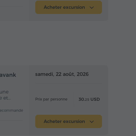
Acheter excursion
mi-journée
Demi-journée
samedi, 22 août, 2026
navank
 une
e et…
30.
USD
Prix par personne
25
recommandé
Acheter excursion