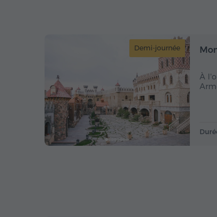
Demi-journée
Mon
À l'
Armé
Duré