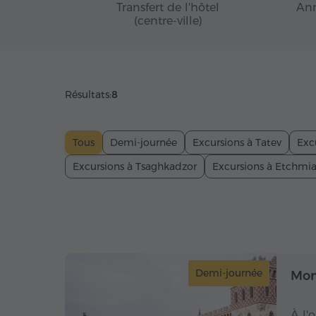
Transfert de l'hôtel
Ann
(centre-ville)
Résultats:
8
Tous
Demi-journée
Excursions à Tatev
Exc
Excursions à Tsaghkadzor
Excursions à Etchmi
Demi-journée
Mon
À l'