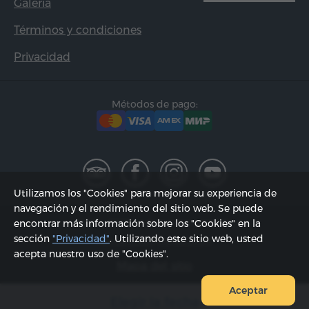
Galería
Términos y condiciones
Privacidad
Métodos de pago:
Utilizamos los "Cookies" para mejorar su experiencia de
navegación y el rendimiento del sitio web. Se puede
2002 - 2026, © "Hyur Service" SRL;
encontrar más información sobre los "Cookies" en la
sección
"Privacidad"
. Utilizando este sitio web, usted
Actualizado 08.08.2026
acepta nuestro uso de "Cookies".
Mapa del sitio
Aceptar
Elegir la fecha