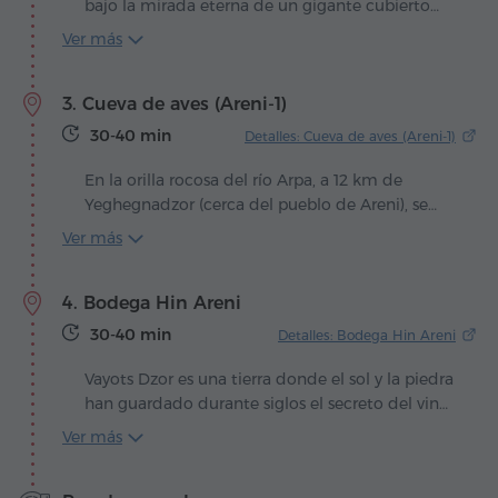
bajo la mirada eterna de un gigante cubierto
de nieve, se alza Khor Virap – un santuario
Ver más
donde la leyenda, la fe y el latido de Armenia se
funden en uno solo. Aquí, cuenta la tradición,
3. Cueva de aves (Areni-1)
un pozo profundo y silencioso encerró a
Gregorio el Iluminador, condenado por el rey
30-40 min
Detalles: Cueva de aves (Areni-1)
Tiridates III por atreverse a predicar una nueva
luz. Pasaron los años en la oscuridad, hasta que,
En la orilla rocosa del río Arpa, a 12 km de
entre aquellas frías paredes de piedra, ocurrió
Yeghegnadzor (cerca del pueblo de Areni), se
un milagro: las manos de Gregorio sanaron al
oculta la Cueva de aves, un lugar donde el
Ver más
mismo rey que había ordenado su encierro.
tiempo parece haberse detenido al borde de la
Conmovido por tanta gracia, Tiridates
antigüedad. Sus tres salas, de unos 500 m²,
proclamó el cristianismo religión de Estado,
4. Bodega Hin Areni
recuerdan santuarios de piedra donde cada
convirtiendo a Armenia en la primera nación en
pasillo guarda el aliento de los milenios.
30-40 min
Detalles: Bodega Hin Areni
adoptarlo oficialmente.
Vayots Dzor es una tierra donde el sol y la piedra
han guardado durante siglos el secreto del vino,
y el pueblo de Areni se convirtió en su antigua
Ver más
llave. En lo profundo de sus cuevas, los
arqueólogos descubrieron el complejo vinícola