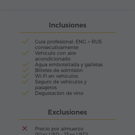
montañas. Esta garganta es conocida como el
Valle del Río Amaghu, candidato a ser
declarado Patrimonio de la Humanidad por la
UNESCO en Armenia como monumento
Inclusiones
natural.
Guía profesional: ENG + RUS
consecutivamente
Vehículo con aire
acondicionado
Agua embotellada y galletas
Billetes de admisión
Wi-Fi en vehículos
Seguro de vehículos y
pasajeros
Degustación de vino
Exclusiones
Precio por almuerzo
(
10.
USD
–
13.
USD
)
82
60