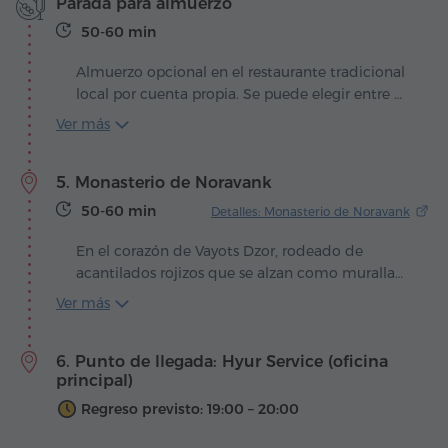
Parada para almuerzo
más antiguo del mundo – testimonio de que la
vid y el hombre se unieron en esta tierra hace
50-60 min
milenios. Desde entonces, cada cepa de Areni
parece llevar consigo la memoria de los siglos,
Almuerzo opcional en el restaurante tradicional
regalando uvas impregnadas con el aroma de la
local por cuenta propia. Se puede elegir entre 3
antigua Armenia.
opciones diferentes:
Ver más
Opción 1 (vegetariana) –
10.
USD
por persona
82
Opción 2 –
12.
USD
por persona
49
5. Monasterio de Noravank
Opción 3 –
13.
USD
por persona
60
50-60 min
Detalles: Monasterio de Noravank
En el corazón de Vayots Dzor, rodeado de
acantilados rojizos que se alzan como murallas
inexpugnables de la naturaleza, se encuentra
Ver más
Noravank – un antiguo monasterio que durante
siglos fue un faro de la vida espiritual y cultural
6. Punto de llegada: Hyur Service (oficina
de Armenia. Sus muros dominan la pintoresca
principal)
garganta del río Arpa, donde el silencio solo se
rompe con el eco de los pasos de los peregrinos
Regreso previsto: 19:00 – 20:00
y el grito de las águilas sobrevolando las