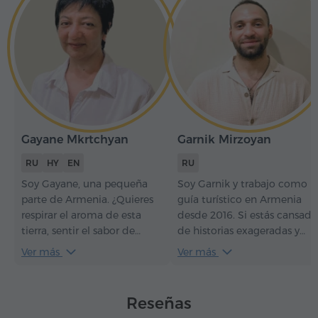
Gayane Mkrtchyan
Garnik Mirzoyan
RU
HY
EN
RU
Soy Gayane, una pequeña
Soy Garnik y trabajo como
parte de Armenia. ¿Quieres
guía turístico en Armenia
respirar el aroma de esta
desde 2016. Si estás cansado
tierra, sentir el sabor de
de historias exageradas y
nuestros platos transmitidos
tienes buen sentido del
Ver más
Ver más
a lo largo de los siglos,
humor, nos llevaremos muy
escuchar el rugido de los ríos
bien. Descubre Armenia
infinitos y el susurro de las
desde dentro, estando en
Reseñas
montañas elevadas, y por
manos muy hospitalarias.