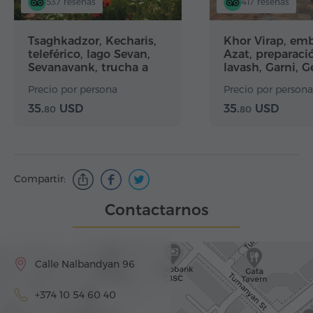
537 reseñas
417 reseñas
Tsaghkadzor, Kecharis,
Khor Virap, em
teleférico, lago Sevan,
Azat, preparaci
Sevanavank, trucha a
lavash, Garni, 
la…
Precio por persona
Precio por persona
35.
USD
35.
USD
80
80
Compartir:
Contactarnos
Calle Nalbandyan 96
+374 10 54 60 40