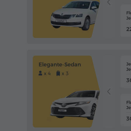
Fl
J
2
Elegante-Sedan
J
J
x 4
x 3
3
Fl
J
3