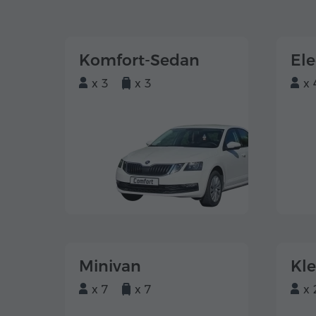
Komfort-Sedan
El
x 3
x 3
x 
Minivan
Kl
x 7
x 7
x 