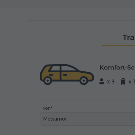
Tr
Komfort-S
x 3
x 
Von
Metsamor