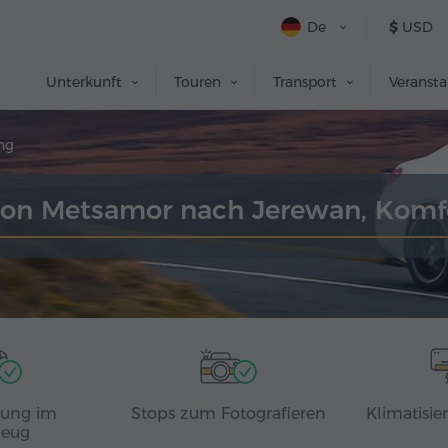
De
$
USD
Unterkunft
Touren
Transport
Veranst
ng
 von Metsamor nach Jerewan, Komf
rung im
Stops zum Fotografieren
Klimatisie
zeug