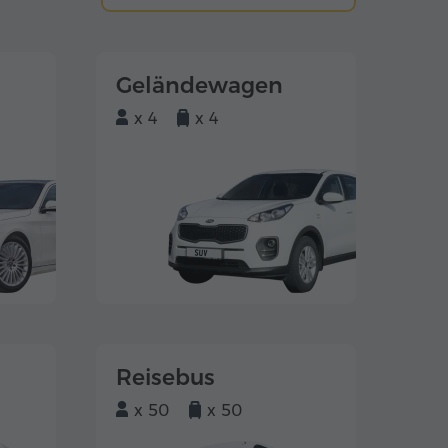
Geländewagen
x 4
x 4
Reisebus
x 50
x 50