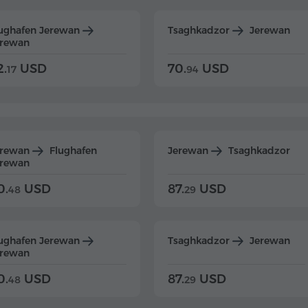
ughafen Jerewan
Tsaghkadzor
Jerewan
erewan
2.
USD
70.
USD
17
94
erewan
Flughafen
Jerewan
Tsaghkadzor
erewan
0.
USD
87.
USD
48
29
ughafen Jerewan
Tsaghkadzor
Jerewan
erewan
0.
USD
87.
USD
48
29