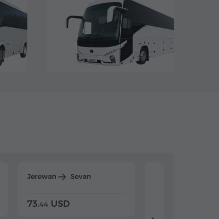
Jerewan
Sevan
Jerewan
Dilijan
73.
USD
84.
USD
44
80