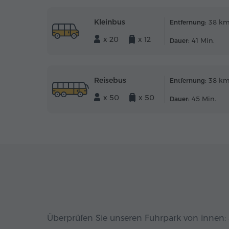
Kleinbus
38 k
Entfernung:
x 20
x 12
41 Min.
Dauer:
Reisebus
38 k
Entfernung:
x 50
x 50
45 Min.
Dauer:
Überprüfen Sie unseren Fuhrpark von innen: 