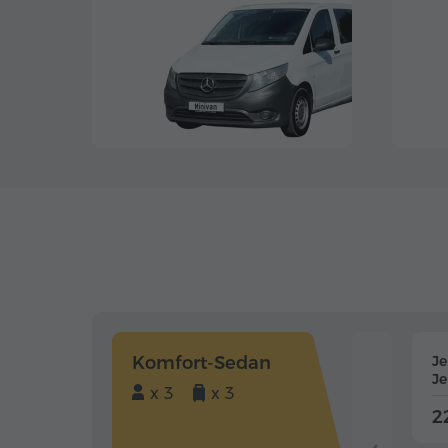
Komfort-Sedan
J
J
x 3
x 3
2