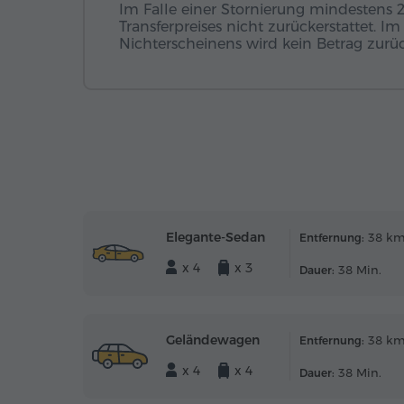
Im Falle einer Stornierung mindestens 
Transferpreises nicht zurückerstattet. I
Nichterscheinens wird kein Betrag zurück
Elegante-Sedan
38 k
Entfernung:
x 4
x 3
38 Min.
Dauer:
Geländewagen
38 k
Entfernung:
x 4
x 4
38 Min.
Dauer: