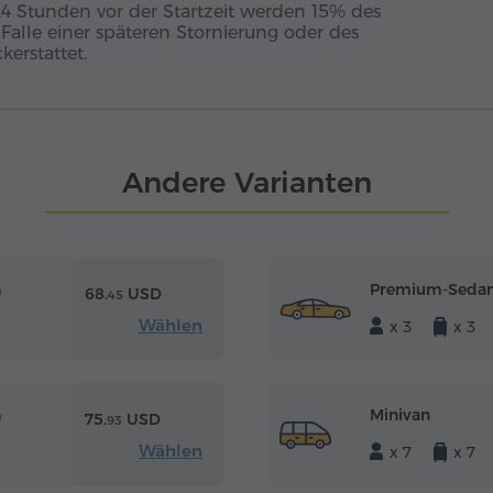
24 Stunden vor der Startzeit werden 15% des
m Falle einer späteren Stornierung oder des
erstattet.
Andere Varianten
Premium-Seda
m
68.
USD
45
Wählen
x 3
x 3
Minivan
m
75.
USD
93
Wählen
x 7
x 7