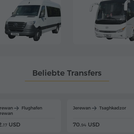
Beliebte Transfers
erewan
Flughafen
Jerewan
Tsaghkadzor
erewan
2.
USD
70.
USD
17
94