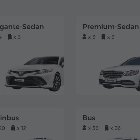
egante-Sedan
Premium-Sedan
4
x 3
x 3
x 3
einbus
Bus
20
x 12
x 36
x 36