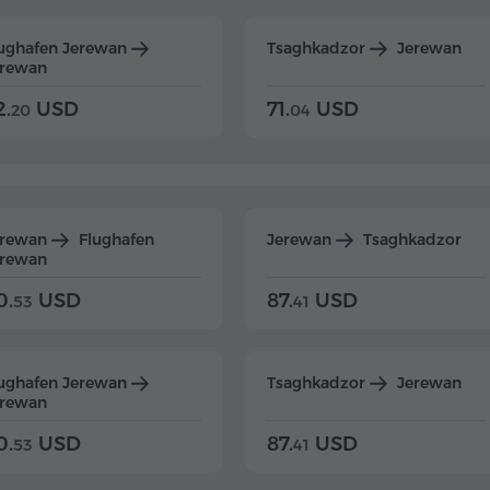
ughafen Jerewan
Tsaghkadzor
Jerewan
erewan
2.
USD
71.
USD
20
04
erewan
Flughafen
Jerewan
Tsaghkadzor
erewan
0.
USD
87.
USD
53
41
ughafen Jerewan
Tsaghkadzor
Jerewan
erewan
0.
USD
87.
USD
53
41