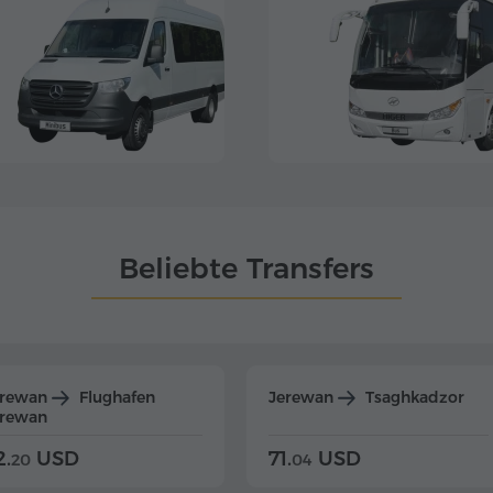
Beliebte Transfers
erewan
Flughafen
Jerewan
Tsaghkadzor
erewan
2.
USD
71.
USD
20
04