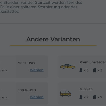
24 Stunden vor der Startzeit werden 15% des
m Falle einer späteren Stornierung oder des
erstattet.
Andere Varianten
Premium-Seda
m
98.
USD
24
Wählen
x 3
x 3
 Min.
Minivan
m
108.
USD
78
Wählen
x 7
x 7
 Min.