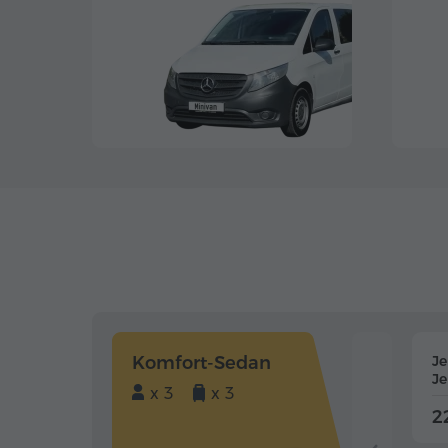
Komfort-Sedan
J
J
x 3
x 3
2