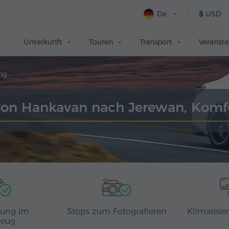
De
$
USD
Unterkunft
Touren
Transport
Veranst
ng
 von Hankavan nach Jerewan, Komf
rung im
Stops zum Fotografieren
Klimatisie
zeug