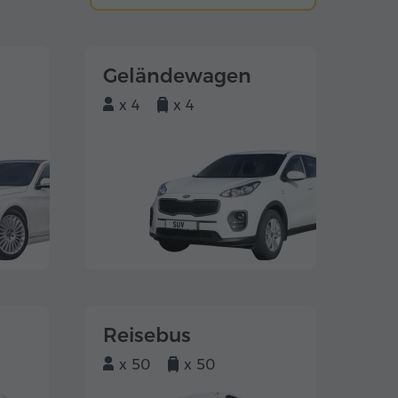
Geländewagen
x 4
x 4
Reisebus
x 50
x 50