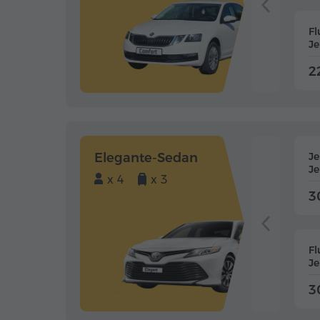
Fl
J
2
Elegante-Sedan
J
J
x 4
x 3
3
Fl
J
3