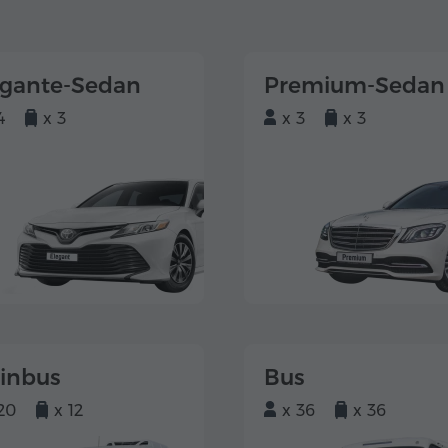
egante-Sedan
Premium-Sedan
4
x 3
x 3
x 3
einbus
Bus
20
x 12
x 36
x 36