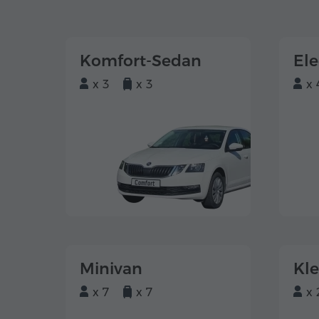
Komfort-Sedan
El
x 3
x 3
x 
Minivan
Kl
x 7
x 7
x 