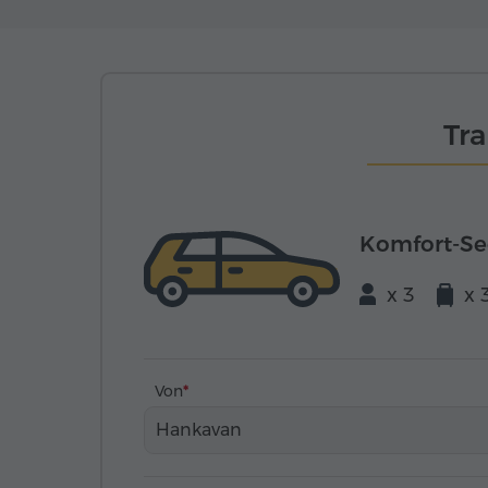
Tr
Komfort-S
x 3
x 
Von
Hankavan