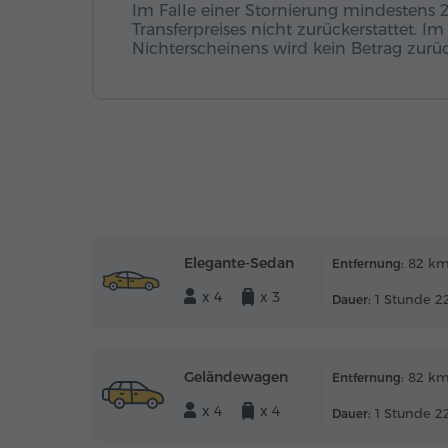
Im Falle einer Stornierung mindestens 
Transferpreises nicht zurückerstattet. I
Nichterscheinens wird kein Betrag zurück
Elegante-Sedan
82 k
Entfernung:
x 4
x 3
1 Stunde 22
Dauer:
Geländewagen
82 k
Entfernung:
x 4
x 4
1 Stunde 22
Dauer: