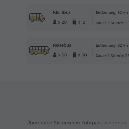
Kleinbus
82 k
Entfernung:
x 20
x 12
1 Stunde 29
Dauer:
Reisebus
82 k
Entfernung:
x 50
x 50
1 Stunde 38
Dauer:
Überprüfen Sie unseren Fuhrpark von innen: 