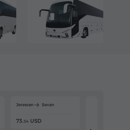
Jerewan
Sevan
Jerewan
Dilijan
73.
USD
84.
USD
54
92