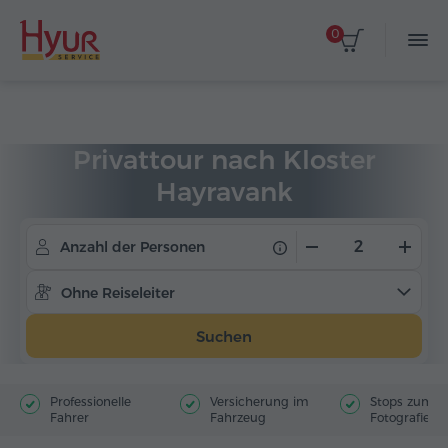
0
Startseite
Touren
Privattouren
Privattour nach Kloster
Hayravank
Anzahl der Personen
Ohne Reiseleiter
Suchen
Professionelle
Versicherung im
Stops zum
Fahrer
Fahrzeug
Fotografiere