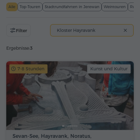
Alle
Top-Touren
Stadtrundfahrten in Jerewan
Weintouren
Rund
Kloster Hayravank
Filter
Ergebnisse:
3
7-8 Stunden
Kunst und Kultur
Sevan-See, Hayravank, Noratus,