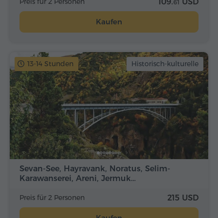
Preis für 2 Personen
109.
USD
61
Kaufen
13-14 Stunden
Historisch-kulturelle
Sevan-See, Hayravank, Noratus, Selim-
Karawanserei, Areni, Jermuk…
Preis für 2 Personen
215 USD
Kaufen