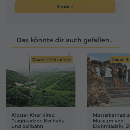
Senden
Das könnte dir auch gefallen...
Dauer:
7-8 Stunden
Dauer:
9-
Kloster Khor Virap,
Mutterkathedra
Tsaghkadzor, Kecharis
Museum von
und Seilbahn
Etchmiadzin, Zv