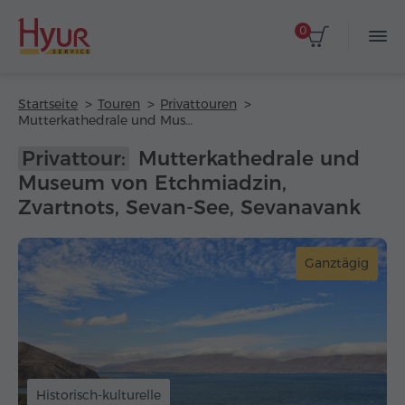
0
Startseite
Touren
Privattouren
Mutterkathedrale und Museum von Etchmiadzin, Zvartnots, Sevan-See, Sevanavank
Privattour:
Mutterkathedrale und
Museum von Etchmiadzin,
Zvartnots, Sevan-See, Sevanavank
Ganztägig
Historisch-kulturelle