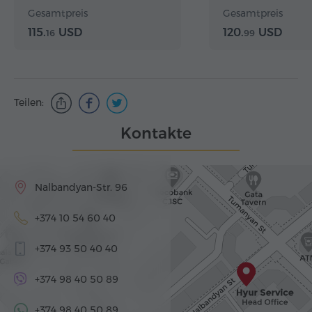
Tsaghkadzor, K
Gesamtpreis
Gesamtpreis
und Seilbahn
115.
USD
120.
USD
16
99
Teilen:
Kontakte
Nalbandyan-Str. 96
+374 10 54 60 40
+374 93 50 40 40
+374 98 40 50 89
+374 98 40 50 89