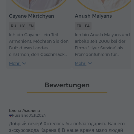
Gayane Mkrtchyan
Anush Malyans
RU
HY
EN
FR
FA
Ich bin Gayane – ein Teil
Ich bin Anush Malyans und
Armeniens. Möchten Sie den
arbeite seit 2008 bei der
Duft dieses Landes
Firma "Hyur Service" als
einatmen, den Geschmack
Fremdenführerin für
unserer jahrhundertealten
Französisch und Persisch. Ich
Mehr
Mehr
Gerichte spüren, das
freue mich darauf, Sie in
Rauschen endloser Flüsse
Armenien willkommen zu
hören und das Flüstern der
heißen und Ihnen dieses
Bewertungen
hohen Berge, und warum
wunderbare Land zu zeigen.
nicht, der Geschichte der in
Ich werde Ihnen auch
Stein gehauenen Denkmäler
erzählen, warum ich seit
lauschen? Lassen Sie uns
2001 mit meiner Familie hie
Елена Амелина
gemeinsam dieses uralte
lebe.
Russland
05.11.2024
Land entdecken.
Добрый вечер! Хотелось бы поблагодарить Вашего
экскурсовода Карена !) В наше время мало людей