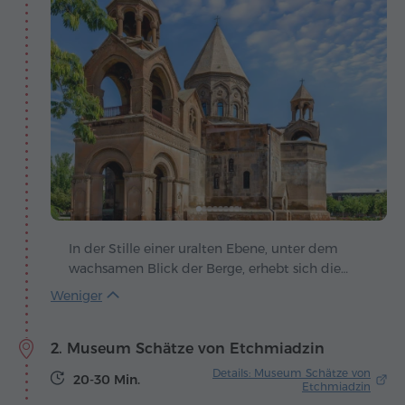
In der Stille einer uralten Ebene, unter dem
wachsamen Blick der Berge, erhebt sich die
Kathedrale von Etchmiadzin – ein Heiligtum, an
dem, so erzählt die Legende, Himmel und Erde
einander berührten. Der Überlieferung nach
2. Museum Schätze von Etchmiadzin
erschien Gregor dem Erleuchter Christus in
einer Vision, hielt einen goldenen Hammer in
Details: Museum Schätze von
20-30 Min.
der Hand und schlug damit auf den Boden, um
Etchmiadzin