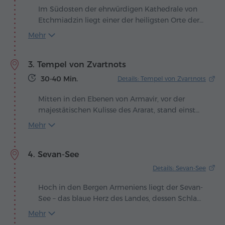
den Ort des künftigen Tempels zu weisen. So
Im Südosten der ehrwürdigen Kathedrale von
entstand Etchmiadzin – "Der Eingeborene ist
Etchmiadzin liegt einer der heiligsten Orte der
herabgestiegen" – das geistige Herz Armeniens.
armenischen Spiritualität – das Museum
Mehr
"Schätze von Etchmiadzin". Es ist nicht einfach
eine Sammlung von Reliquien, sondern ein
3. Tempel von Zvartnots
Tempel der Erinnerung, in dem Glaube und
Legenden Gestalt annehmen.
30-40 Min.
Details: Tempel von Zvartnots
Mitten in den Ebenen von Armavir, vor der
majestätischen Kulisse des Ararat, stand einst
Zvartnots – ein Meisterwerk des 7. Jahrhunderts,
Mehr
das den Mut und die Genialität armenischer
Baumeister verkörperte. Errichtet auf hohen
4. Sevan-See
Säulen, beeindruckte es mit seiner komplexen
Konstruktion und einer Größe, die für seine Zeit
Details: Sevan-See
kaum vorstellbar war. Bis ins 10. Jahrhundert
ragte der Tempel stolz in den Himmel, bis ein
Hoch in den Bergen Armeniens liegt der Sevan-
Erdbeben ihn in schweigende Ruinen
See – das blaue Herz des Landes, dessen Schlag
verwandelte, die über Jahrhunderte das
mit Wind und Sonne im Einklang ist. Der
Mehr
Geheimnis des verlorenen Wunders bewahrten.
Legende nach erstreckte sich hier einst ein