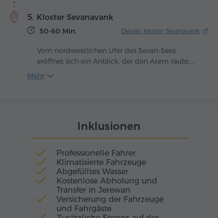
grünes Tal, bis der Himmel seine Tränen vergoss
5. Kloster Sevanavank
und es mit Wasser füllte, um den Menschen ein
unschätzbares Geschenk zu machen.
50-60 Min.
Details: Kloster Sevanavank
Vom nordwestlichen Ufer des Sevan-Sees
eröffnet sich ein Anblick, der den Atem raubt:
Aus der spiegelnden Wasserfläche erhebt sich
Mehr
eine Halbinsel, gekrönt von uralten Kirchen.
Hier, im Jahr 874, ließ Königin Mariam, Tochter
von König Ashot Bagratuni, das Kloster
Sevanavank errichten – den geistigen Wächter
Inklusionen
des blauen Juwels Armeniens.
Professionelle Fahrer
Klimatisierte Fahrzeuge
Abgefülltes Wasser
Kostenlose Abholung und
Transfer in Jerewan
Versicherung der Fahrzeuge
und Fahrgäste
Zusätzliche Stopps auf der