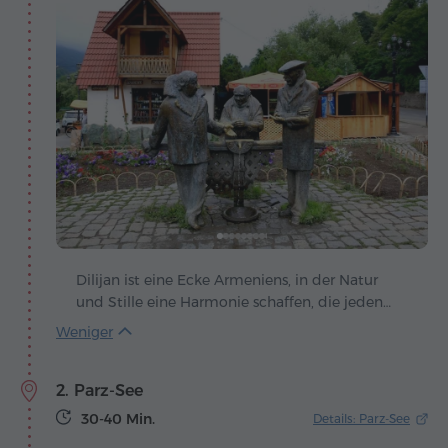
Dilijan ist eine Ecke Armeniens, in der Natur
und Stille eine Harmonie schaffen, die jeden
Besucher in ihren Bann zieht. Versteckt
zwischen smaragdgrünen Wäldern und sanften
Hügeln liegt die Stadt entlang des malerischen
2. Parz-See
Tals des Aghstev-Flusses, wo die Luft nach
Kiefernduft und frischen Bergbächen riecht. Die
30-40 Min.
Details: Parz-See
einzigartigen Perlen des Nationalparks sind zwei