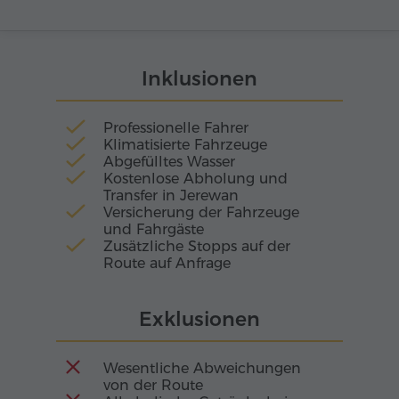
Landstrich von Tavush scheint die Natur selbst
ihre Kraft und ihr Aroma in jede Traube, jede
Beere und jede Frucht gelegt zu haben. Hier
Inklusionen
entstehen Getränke, die in eine Welt voller
Legenden entführen: edle Brandys mit tiefem,
warmem Geschmack, erlesene Weine voller
Professionelle Fahrer
Sonnenenergie und fruchtige Elixiere, als wären
Klimatisierte Fahrzeuge
sie aus der Seele der Wälder und Gärten
Abgefülltes Wasser
gewebt.
Kostenlose Abholung und
Transfer in Jerewan
Versicherung der Fahrzeuge
und Fahrgäste
Zusätzliche Stopps auf der
Route auf Anfrage
Exklusionen
Wesentliche Abweichungen
von der Route