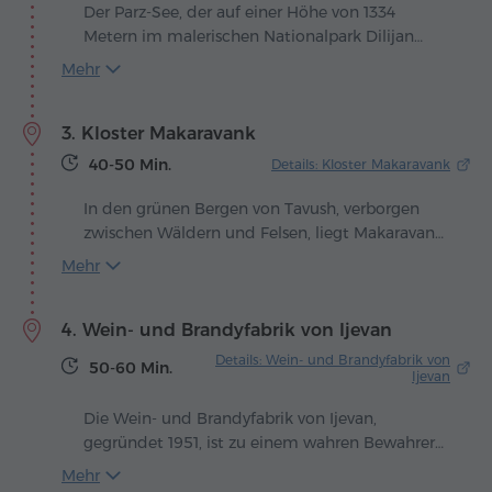
wunderschöne, in den Wäldern verborgene
Der Parz-See, der auf einer Höhe von 1334
Sehenswürdigkeiten: die Seen Parz und Gosh,
Metern im malerischen Nationalpark Dilijan
umgeben von Sträuchern und Bäumen, die
liegt, ist einer der bezauberndsten Orte der
Mehr
zahlreiche Volkssagen inspiriert haben und die
Region Tavush. Er entstand durch natürliche
stille Welt wilder Tiere beherbergen.
klimatische Prozesse und beeindruckt heute
3. Kloster Makaravank
durch seine Harmonie mit der umgebenden
Natur. Die ruhige Wasseroberfläche spiegelt die
40-50 Min.
Details: Kloster Makaravank
dichten Wälder und die Wolken des Himmels
wider und schafft eine Atmosphäre der Ruhe
In den grünen Bergen von Tavush, verborgen
und Gelassenheit.
zwischen Wäldern und Felsen, liegt Makaravank
– ein Klosterkomplex, der als wahres
Mehr
Schmuckstück des mittelalterlichen Armeniens
gilt. Seine Ursprünge reichen in das 12.-13.
4. Wein- und Brandyfabrik von Ijevan
Jahrhundert zurück, als Baumeister es
verstanden, architektonische Größe mit der
Details: Wein- und Brandyfabrik von
50-60 Min.
Harmonie der Natur zu verbinden. Die Anlage
Ijevan
umfasst drei Kirchen, Wohngebäude und
Die Wein- und Brandyfabrik von Ijevan,
Wirtschaftsbereiche, die noch heute durch ihre
gegründet 1951, ist zu einem wahren Bewahrer
sorgfältige Planung und ihr Ausmaß
der armenischen Wein- und Brandytraditionen
beeindrucken.
Mehr
geworden. In diesem grünen und fruchtbaren