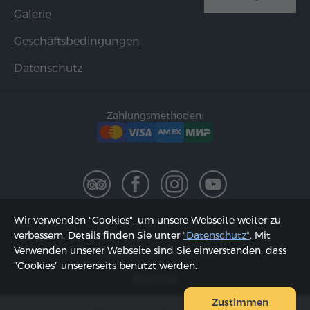
Galerie
Geschäftsbedingungen
Datenschutz
Zahlungsmethoden:
Wir verwenden "Cookies", um unsere Webseite weiter zu
2002 - 2026, © "Hyur Service" GmbH;
verbessern. Details finden Sie unter
"Datenschutz"
. Mit
Verwenden unserer Webseite sind Sie einverstanden, dass
Aktualisiert am 07.08.2026
"Cookies" unsererseits benutzt werden.
Sitemap
Zustimmen