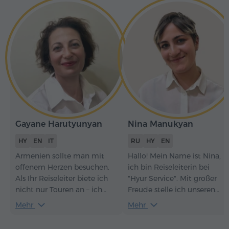
Gayane Harutyunyan
Nina Manukyan
HY
EN
IT
RU
HY
EN
Armenien sollte man mit
Hallo! Mein Name ist Nina,
offenem Herzen besuchen.
ich bin Reiseleiterin bei
Als Ihr Reiseleiter biete ich
"Hyur Service". Mit großer
nicht nur Touren an – ich
Freude stelle ich unseren
schaffe bedeutungsvolle
Gästen Armenien vor – seine
Mehr
Mehr
Erlebnisse, die Sie tief mit
Geschichte, Kultur und alten
der Geschichte, Kultur und
Traditionen. Für mich als