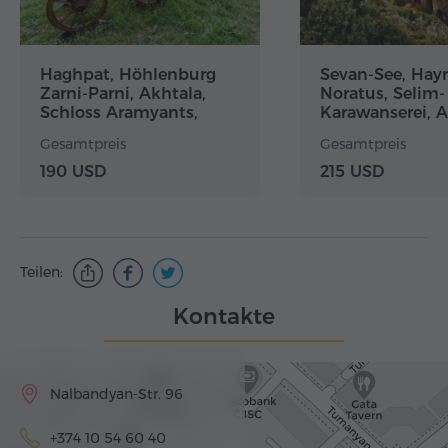
Haghpat, Höhlenburg
Sevan-See, Hay
Zarni-Parni, Akhtala,
Noratus, Selim-
Schloss Aramyants,
Karawanserei, A
Sanahin
Jermuk, Jermuk
Gesamtpreis
Gesamtpreis
Wasserfall
190 USD
215 USD
Teilen:
Kontakte
Nalbandyan-Str. 96
+374 10 54 60 40