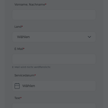
к месту сбора.
Vorname, Nachname
Автобус чистый и комфортный.
Всех благ и процветания компании.
Land
Wählen
E-Mail
E-Mail wird nicht veröffentlicht
Servicedatum
Wählen
Text