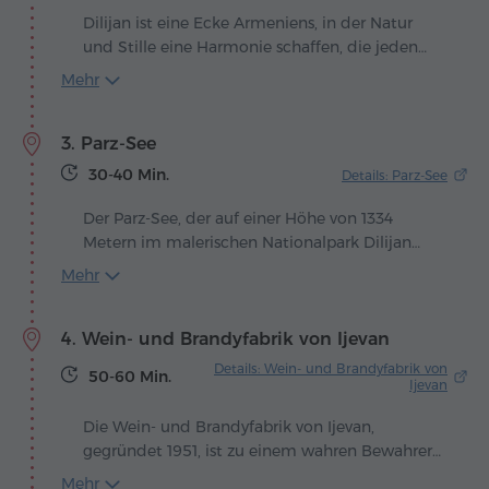
Dilijan ist eine Ecke Armeniens, in der Natur
und Stille eine Harmonie schaffen, die jeden
Besucher in ihren Bann zieht. Versteckt
Mehr
zwischen smaragdgrünen Wäldern und sanften
Hügeln liegt die Stadt entlang des malerischen
3. Parz-See
Tals des Aghstev-Flusses, wo die Luft nach
Kiefernduft und frischen Bergbächen riecht. Die
30-40 Min.
Details: Parz-See
einzigartigen Perlen des Nationalparks sind zwei
wunderschöne, in den Wäldern verborgene
Der Parz-See, der auf einer Höhe von 1334
Sehenswürdigkeiten: die Seen Parz und Gosh,
Metern im malerischen Nationalpark Dilijan
umgeben von Sträuchern und Bäumen, die
liegt, ist einer der bezauberndsten Orte der
Mehr
zahlreiche Volkssagen inspiriert haben und die
Region Tavush. Er entstand durch natürliche
stille Welt wilder Tiere beherbergen.
klimatische Prozesse und beeindruckt heute
4. Wein- und Brandyfabrik von Ijevan
durch seine Harmonie mit der umgebenden
Natur. Die ruhige Wasseroberfläche spiegelt die
Details: Wein- und Brandyfabrik von
50-60 Min.
dichten Wälder und die Wolken des Himmels
Ijevan
wider und schafft eine Atmosphäre der Ruhe
Die Wein- und Brandyfabrik von Ijevan,
und Gelassenheit.
gegründet 1951, ist zu einem wahren Bewahrer
der armenischen Wein- und Brandytraditionen
Mehr