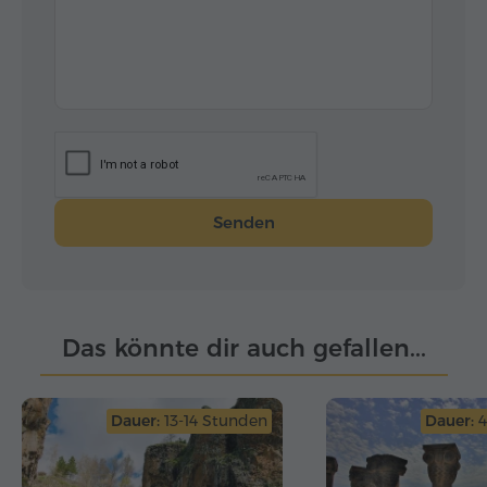
Senden
Das könnte dir auch gefallen...
Dauer:
13-14 Stunden
Dauer:
4