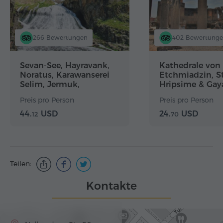
266 Bewertungen
402 Bewertung
Sevan-See, Hayravank,
Kathedrale von
Noratus, Karawanserei
Etchmiadzin, St
Selim, Jermuk,
Hripsime & Gay
Weingut…
Preis pro Person
Preis pro Person
44.
USD
24.
USD
12
70
Teilen:
Kontakte