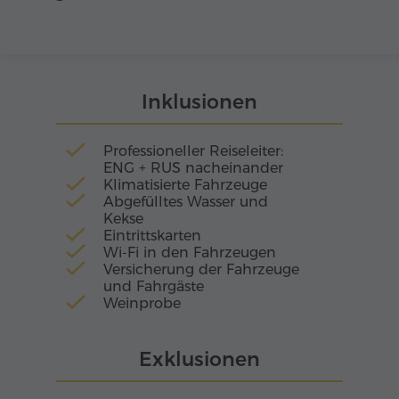
Harmonie der Natur zu verbinden. Die Anlage
umfasst drei Kirchen, Wohngebäude und
Wirtschaftsbereiche, die noch heute durch ihre
sorgfältige Planung und ihr Ausmaß
beeindrucken.
Inklusionen
Professioneller Reiseleiter:
ENG + RUS nacheinander
Klimatisierte Fahrzeuge
Abgefülltes Wasser und
Kekse
Eintrittskarten
Wi-Fi in den Fahrzeugen
Versicherung der Fahrzeuge
und Fahrgäste
Weinprobe
Exklusionen