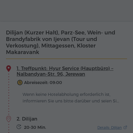
Dilijan (Kurzer Halt), Parz-See, Wein- und
Brandyfabrik von Ijevan (Tour und
Verkostung), Mittagessen, Kloster
Makaravank
1. Treffpunkt: Hyur Service (Hauptbüro) –
Nalbandyan-Str. 96, Jerewan
Abreisezeit: 09:00
Wenn keine Hotelabholung erforderlich ist,
informieren Sie uns bitte darüber und seien Sie
mindestens 30 Min. vor der Abfahrt am
Treffpunkt.
2. Dilijan
20-30 Min.
Details: Dilijan