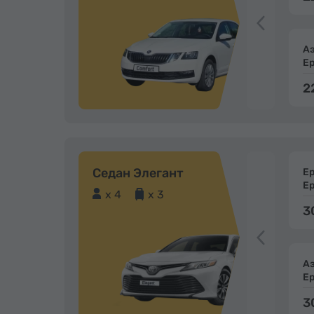
А
Е
2
Седан Элегант
Е
Е
x 4
x 3
3
А
Е
3