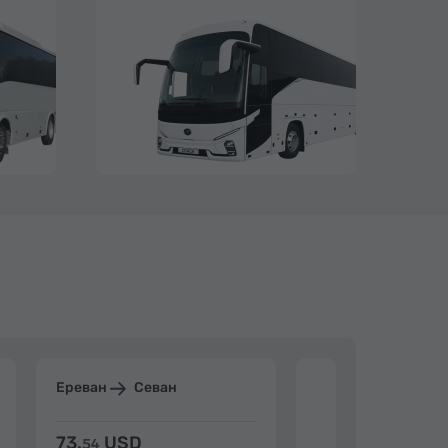
Ереван
Севан
Ереван
Дилиж
73.
USD
84.
USD
54
92