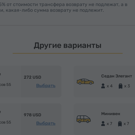
15% от стоимости трансфера возврату не подлежат, а в
и, какая-либо сумма возврату не подлежит.
Другие варианты
м
Седан Элегант
272 USD
сов 55
Выбрать
x 4
x 3
м
Минивен
978 USD
сов 55
Выбрать
x 7
x 7