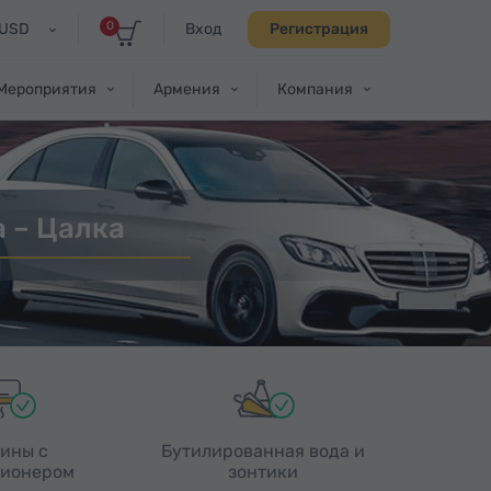
0
USD
Вход
Регистрация
Мероприятия
Армения
Компания
 – Цалка
ины с
Бутилированная вода и
ионером
зонтики