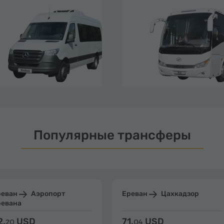
Популярные трансферы
реван
Аэропорт
Ереван
Цахкадзор
ревана
2.
USD
71.
USD
20
04