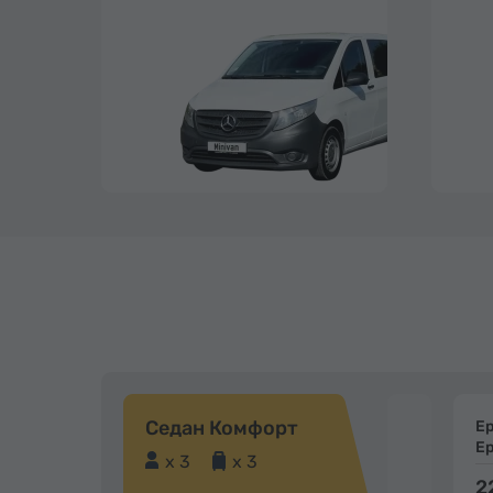
Седан Комфорт
Е
Е
x 3
x 3
2