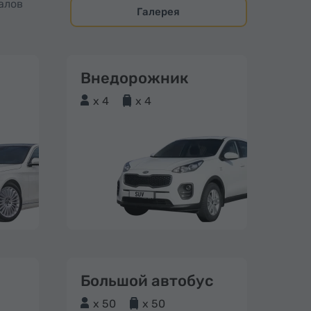
алов
Галерея
Внедорожник
x 4
x 4
Большой автобус
x 50
x 50