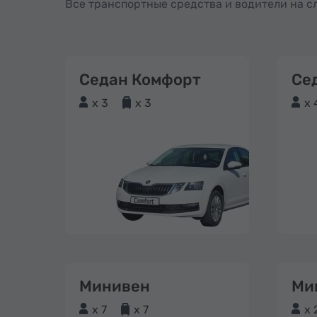
Все транспортные средства и водители на 
Седан Комфорт
Се
x 3
x 3
x 
Минивен
Ми
x 7
x 7
x 