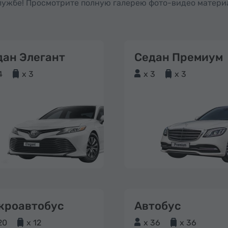
службе! Просмотрите полную галерею фото-видео матери
дан Элегант
Седан Премиум
4
x 3
x 3
x 3
кроавтобус
Автобус
20
x 12
x 36
x 36