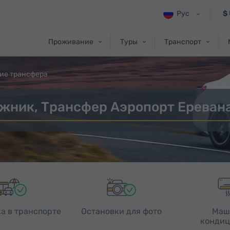
Рус
$
Проживание
Туры
Транспорт
ие трансфера
жник, Трансфер Аэропорт Еревана
а в транспорте
Остановки для фото
Маш
кондиц