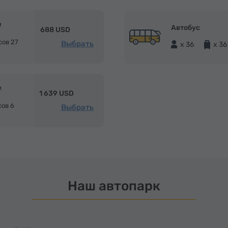
м
Автобус
688 USD
сов 27
Выбрать
x 36
x 36
м
1 639 USD
сов 6
Выбрать
Наш автопарк