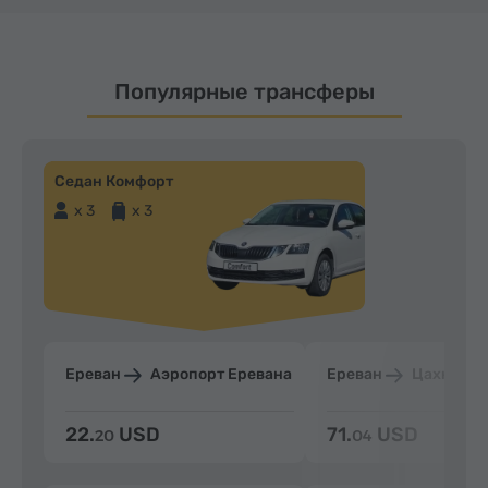
Популярные трансферы
Седан Комфорт
x 3
x 3
Ереван
Аэропорт Еревана
Ереван
Цахкадзо
22.
USD
71.
USD
20
04