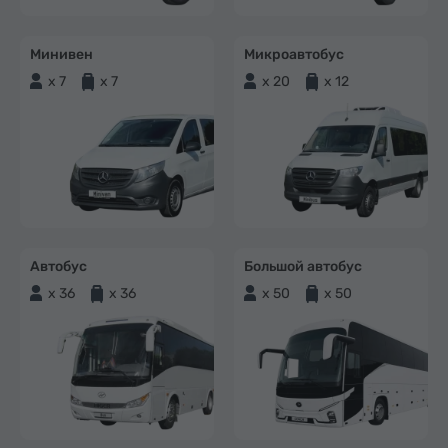
Минивен
Микроавтобус
x 7
x 7
x 20
x 12
Автобус
Большой автобус
x 36
x 36
x 50
x 50