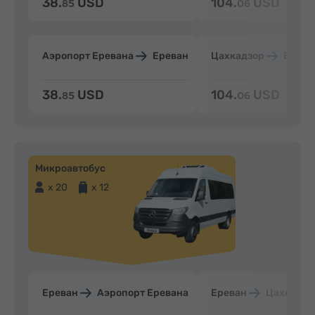
38.
USD
104.
USD
85
06
Аэропорт Еревана
Ереван
Цахкадзор
Ерева
38.
USD
104.
USD
85
06
Микроавтобус
x 20
x 12
Ереван
Аэропорт Еревана
Ереван
Цахкадзо