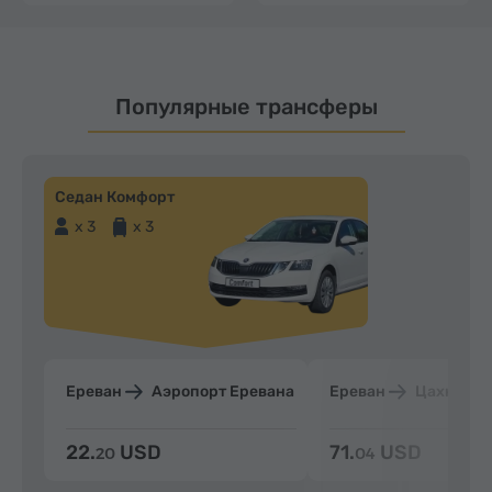
Популярные трансферы
Седан Комфорт
x 3
x 3
Ереван
Аэропорт Еревана
Ереван
Цахкадзо
22.
USD
71.
USD
20
04