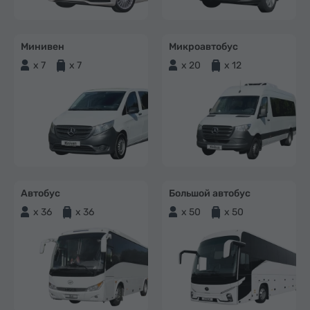
Минивен
Микроавтобус
x 7
x 7
x 20
x 12
Автобус
Большой автобус
x 36
x 36
x 50
x 50