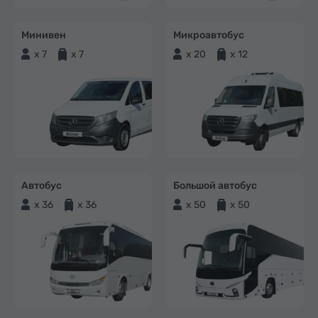
Минивен
Микроавтобус
x 7
x 7
x 20
x 12
Автобус
Большой автобус
x 36
x 36
x 50
x 50