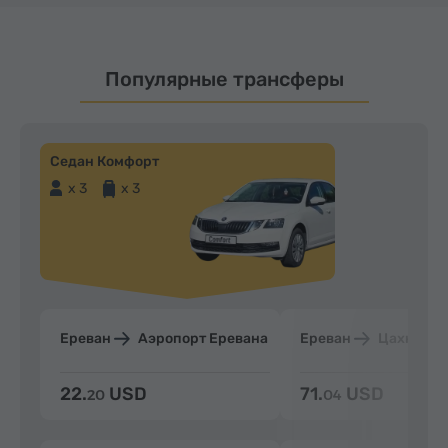
Популярные трансферы
Седан Комфорт
x 3
x 3
Ереван
Аэропорт Еревана
Ереван
Цахкадзо
22.
USD
71.
USD
20
04