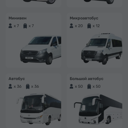
Минивен
Микроавтобус
x 7
x 7
x 20
x 12
Автобус
Большой автобус
x 36
x 36
x 50
x 50