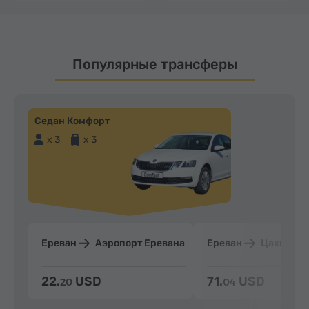
Популярные трансферы
Седан Комфорт
x 3
x 3
Ереван
Аэропорт Еревана
Ереван
Цахкадзо
22.
USD
71.
USD
20
04