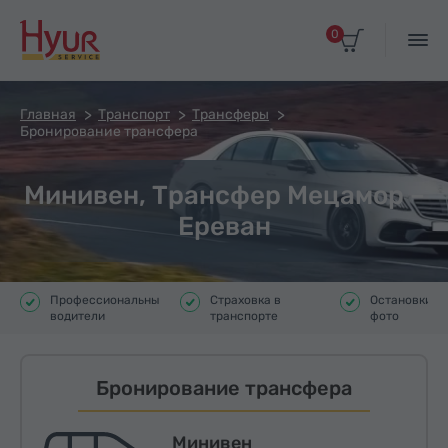
0
Главная
Транспорт
Трансферы
Бронирование трансфера
Минивен, Трансфер Мецамор –
Ереван
Профессиональные
Страховка в
Остановки д
водители
транспорте
фото
Бронирование трансфера
Минивен