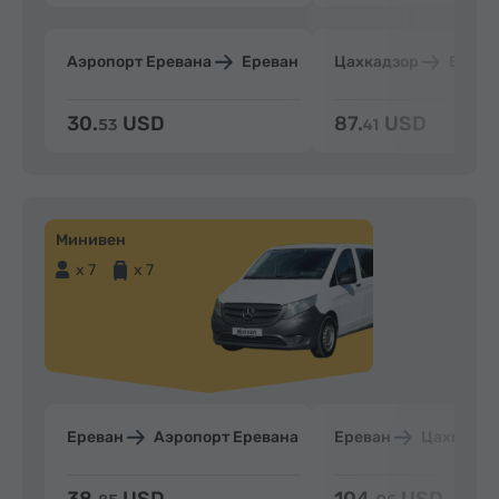
Аэропорт Еревана
Ереван
Цахкадзор
Ерева
30.
USD
87.
USD
53
41
Минивен
x 7
x 7
Ереван
Аэропорт Еревана
Ереван
Цахкадзо
38.
USD
104.
USD