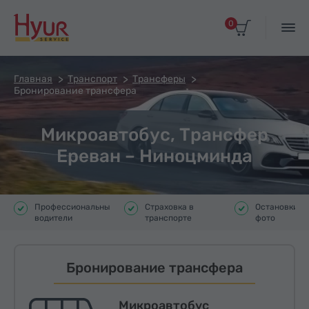
0
Главная
Транспорт
Трансферы
Бронирование трансфера
Микроавтобус, Трансфер
Ереван – Ниноцминда
Профессиональные
Страховка в
Остановки д
водители
транспорте
фото
Бронирование трансфера
Микроавтобус