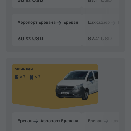
30.
USD
87.
USD
53
41
Аэропорт Еревана
Ереван
Цахкадзор
Ерева
30.
USD
87.
USD
53
41
Минивен
x 7
x 7
Ереван
Аэропорт Еревана
Ереван
Цахкадзо