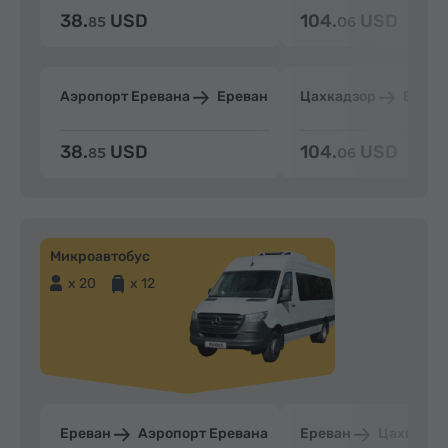
38.
USD
104.
USD
85
06
Аэропорт Еревана
Ереван
Цахкадзор
Ерева
38.
USD
104.
USD
85
06
Микроавтобус
x 20
x 12
Ереван
Аэропорт Еревана
Ереван
Цахкадзо