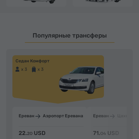
Популярные трансферы
Седан Комфорт
x 3
x 3
Ереван
Аэропорт Еревана
Ереван
Цахкадзо
22.
USD
71.
USD
20
04