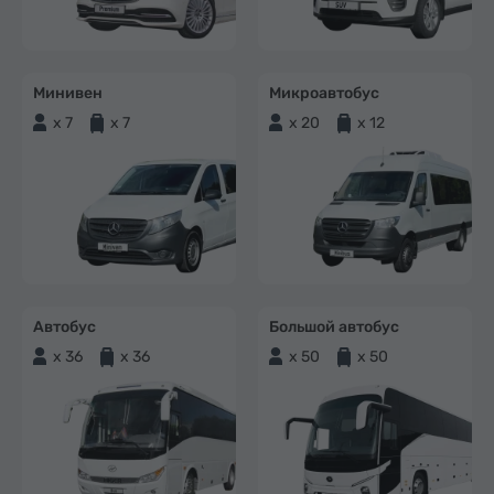
Минивен
Микроавтобус
x 7
x 7
x 20
x 12
Автобус
Большой автобус
x 36
x 36
x 50
x 50