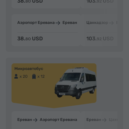
38.
USD
103.
USD
80
92
Аэропорт Еревана
Ереван
Цахкадзор
Ерева
38.
USD
103.
USD
80
92
Микроавтобус
x 20
x 12
Ереван
Аэропорт Еревана
Ереван
Цахкадзо