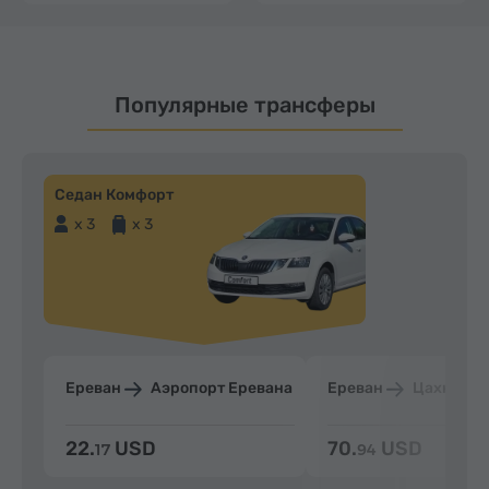
Популярные трансферы
Седан Комфорт
x 3
x 3
Ереван
Аэропорт Еревана
Ереван
Цахкадзо
22.
USD
70.
USD
17
94