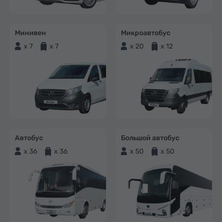
Минивен
Микроавтобус
x 7
x 7
x 20
x 12
Автобус
Большой автобус
x 36
x 36
x 50
x 50