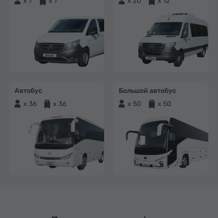
x 7
x 7
x 20
x 12
Автобус
Большой автобус
x 36
x 36
x 50
x 50