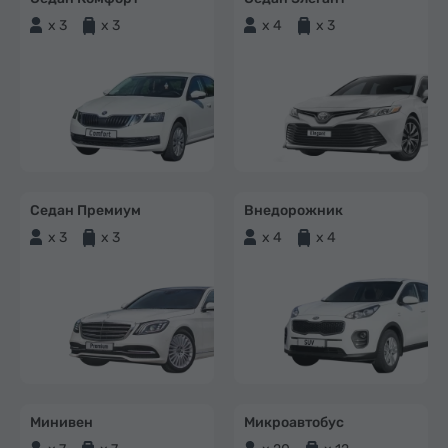
x 3
x 3
x 4
x 3
Седан Премиум
Внедорожник
x 3
x 3
x 4
x 4
Минивен
Микроавтобус