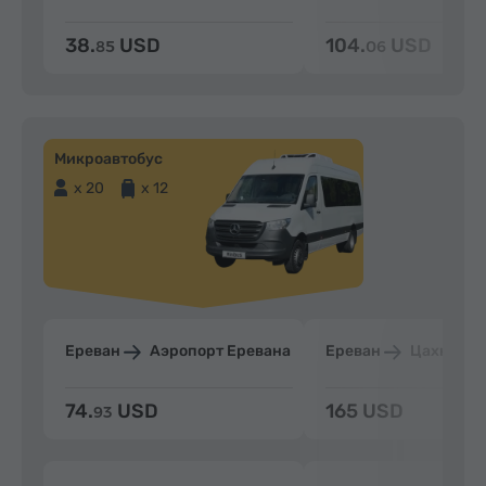
38.
USD
104.
USD
85
06
Микроавтобус
x 20
x 12
Ереван
Аэропорт Еревана
Ереван
Цахкадзо
74.
USD
165 USD
93