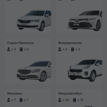
Седан Премиум
Внедорожник
x 3
x 3
x 4
x 4
Минивен
Микроавтобус
x 7
x 7
x 20
x 12