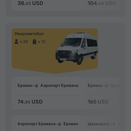
38.
USD
104.
USD
85
06
Микроавтобус
x 20
x 12
Ереван
Аэропорт Еревана
Ереван
Цахкадзо
74.
USD
165 USD
93
Аэропорт Еревана
Ереван
Цахкадзор
Ерева