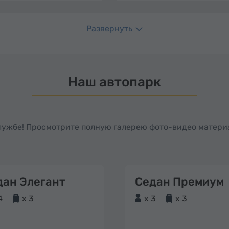
Развернуть
Наш автопарк
службе! Просмотрите полную галерею фото-видео матери
дан Элегант
Седан Премиум
4
x 3
x 3
x 3