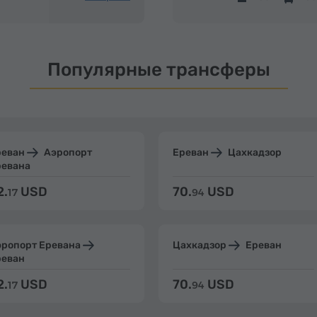
Популярные трансферы
реван
Аэропорт
Ереван
Цахкадзор
ревана
2.
USD
70.
USD
17
94
эропорт Еревана
Цахкадзор
Ереван
реван
2.
USD
70.
USD
17
94