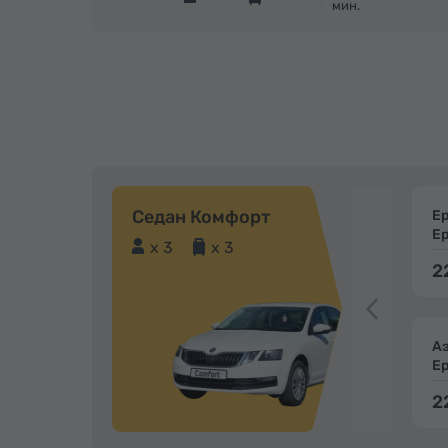
мин.
Седан Комфорт
Е
Е
x 3
x 3
2
А
Е
2