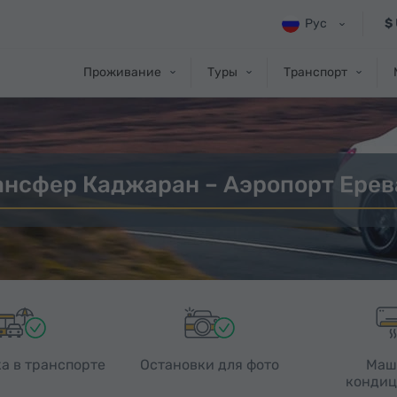
Рус
$
Проживание
Туры
Транспорт
ансфер Каджаран – Аэропорт Ерев
а в транспорте
Остановки для фото
Маш
кондиц