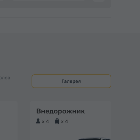
алов
Галерея
Внедорожник
x 4
x 4