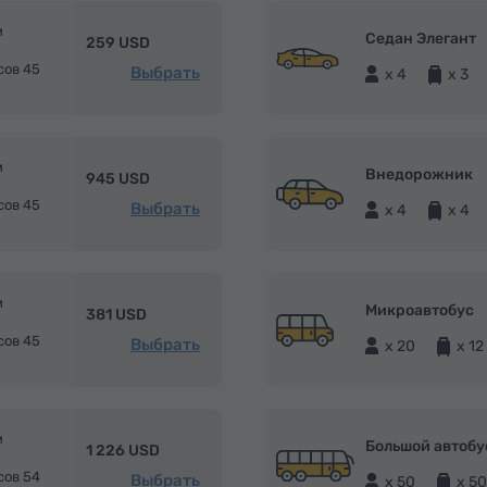
м
Седан Элегант
259 USD
сов 45
Выбрать
x 4
x 3
м
Внедорожник
945 USD
сов 45
Выбрать
x 4
x 4
м
Микроавтобус
381 USD
сов 45
Выбрать
x 20
x 12
м
Большой автобу
1 226 USD
сов 54
Выбрать
x 50
x 50