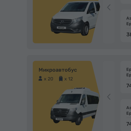
А
Е
3
Микроавтобус
Е
Е
x 20
x 12
7
А
Е
7