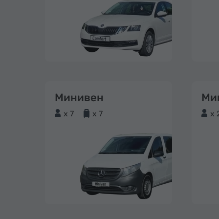
Минивен
Ми
x 7
x 7
x 