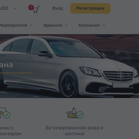
0
USD
Вход
Регистрация
Мероприятия
Армения
Компания
ана
ины с
Бутилированная вода и
ионером
зонтики