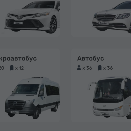
кроавтобус
Автобус
20
x 12
x 36
x 36