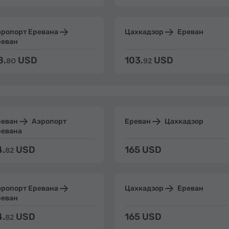
эропорт Еревана
Цахкадзор
Ереван
реван
8.
USD
103.
USD
80
92
реван
Аэропорт
Ереван
Цахкадзор
ревана
4.
USD
165 USD
82
эропорт Еревана
Цахкадзор
Ереван
реван
4.
USD
165 USD
82