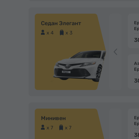
Седан Элегант
Е
Е
x 4
x 3
3
А
Е
3
Минивен
Е
Е
x 7
x 7
3