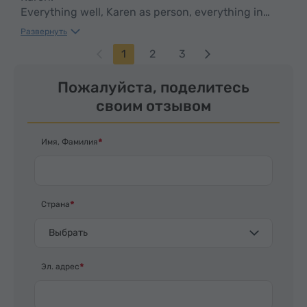
Everything well, Karen as person, everything in
time, clean car, smooth drive. We enjoyed, five
Развернуть
stars*****
1
2
3
Пожалуйста, поделитесь
своим отзывом
Имя, Фамилия
Страна
Выбрать
Эл. адрес