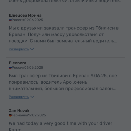
очень доброжелательный, отзывчивый водитель.
Швецова Ирина
Россия
09.06.2025
Мы с друзьями заказали трансфер из Тбилиси в
Ереван. Получили массу удовольствия от
поездки. С нами был замечательный водитель
Аро. По таким людям и можно судить о
Развернуть
прекрасной стране Армения и об ее
гостеприимном и добром народе .
Eleonora
Россия
09.06.2025
Был трансфер из Тбилиси в Ереван 9.06.25, все
понравилось ,водитель Аро ,очень
внимательный, большой профессионал салон
машины чистый в машине вода ,путешествие
Развернуть
прошло отлично,рекомендую
Jan Novák
Германия
19.02.2025
We had today a very good time with your driver
Karen.