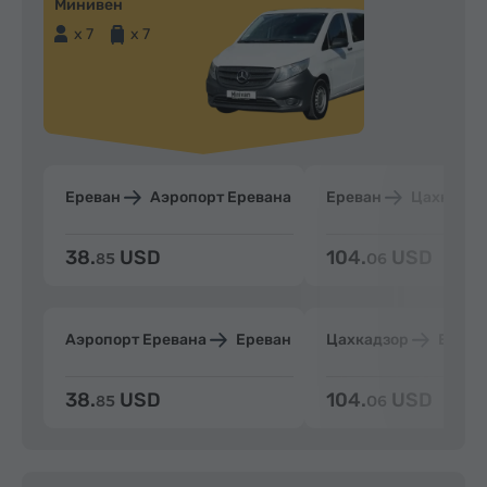
Минивен
x 7
x 7
Ереван
Аэропорт Еревана
Ереван
Цахкадзо
38.
USD
104.
USD
85
06
Аэропорт Еревана
Ереван
Цахкадзор
Ерева
38.
USD
104.
USD
85
06