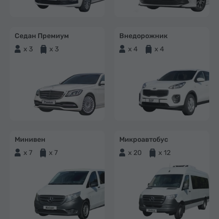
Седан Премиум
Внедорожник
x 3
x 3
x 4
x 4
Минивен
Микроавтобус
x 7
x 7
x 20
x 12