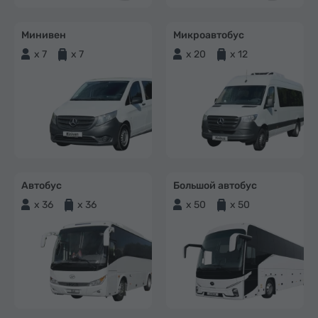
Минивен
Микроавтобус
x 7
x 7
x 20
x 12
Автобус
Большой автобус
x 36
x 36
x 50
x 50