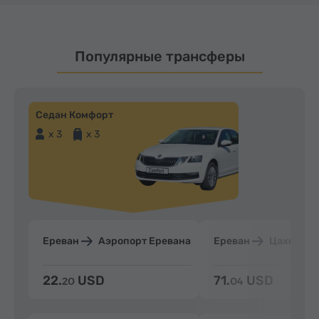
Популярные трансферы
Седан Комфорт
x 3
x 3
Ереван
Аэропорт Еревана
Ереван
Цахкадзо
22.
USD
71.
USD
20
04