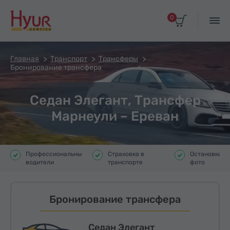
0
Главная
Транспорт
Трансферы
Бронирование трансфера
Седан Элегант, Трансфер
Марнеули – Ереван
Профессиональные
Страховка в
Остановки д
водители
транспорте
фото
Бронирование трансфера
Седан Элегант