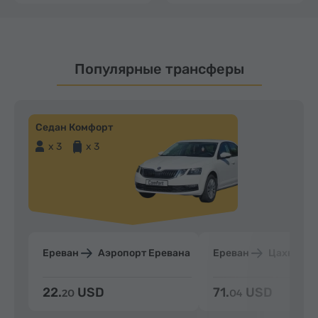
Популярные трансферы
Седан Комфорт
x 3
x 3
Ереван
Аэропорт Еревана
Ереван
Цахкадзо
22.
USD
71.
USD
20
04