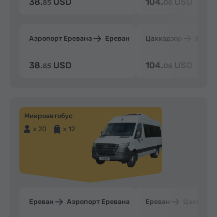
38.
USD
104.
USD
85
06
Аэропорт Еревана
Ереван
Цахкадзор
Ерева
38.
USD
104.
USD
85
06
Микроавтобус
x 20
x 12
Ереван
Аэропорт Еревана
Ереван
Цахкадзо