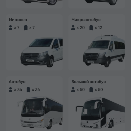
Минивен
Микроавтобус
x 7
x 7
x 20
x 12
Автобус
Большой автобус
x 36
x 36
x 50
x 50