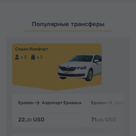
Популярные трансферы
Седан Комфорт
x 3
x 3
Ереван
Аэропорт Еревана
Ереван
Цахкадзо
22.
USD
71.
USD
20
04