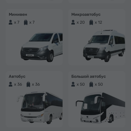
Минивен
Микроавтобус
x 7
x 7
x 20
x 12
Автобус
Большой автобус
x 36
x 36
x 50
x 50