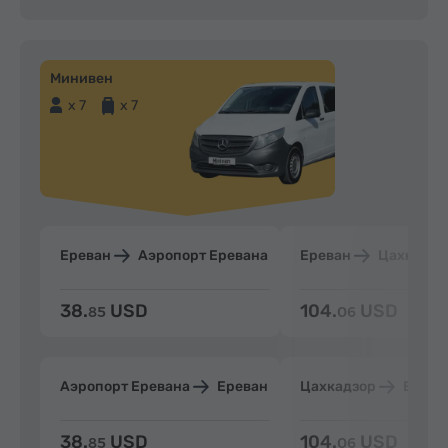
Минивен
x 7
x 7
Ереван
Аэропорт Еревана
Ереван
Цахкадзо
38.
USD
104.
USD
85
06
Аэропорт Еревана
Ереван
Цахкадзор
Ерева
38.
USD
104.
USD
85
06