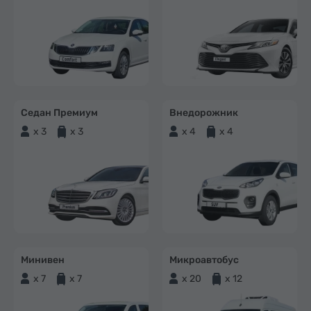
Седан Премиум
Внедорожник
x 3
x 3
x 4
x 4
Минивен
Микроавтобус
x 7
x 7
x 20
x 12