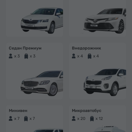
Седан Премиум
Внедорожник
x 3
x 3
x 4
x 4
Минивен
Микроавтобус
x 7
x 7
x 20
x 12