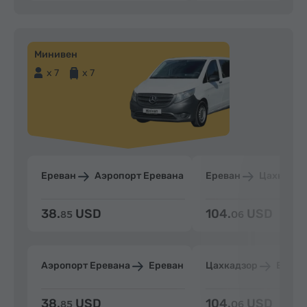
Минивен
x 7
x 7
Ереван
Аэропорт Еревана
Ереван
Цахкадзо
38.
USD
104.
USD
85
06
Аэропорт Еревана
Ереван
Цахкадзор
Ерева
38.
USD
104.
USD
85
06