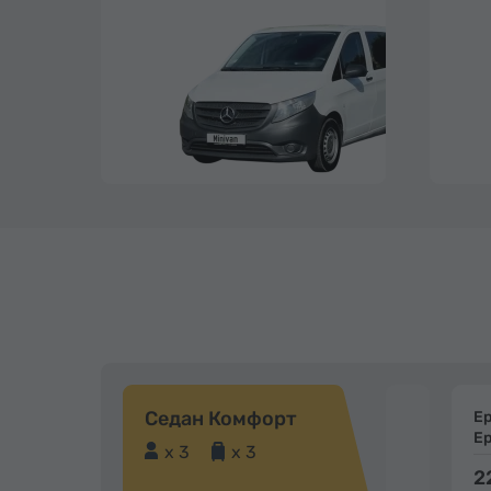
Седан Комфорт
Е
Е
x 3
x 3
2