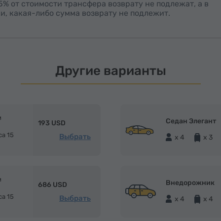
15% от стоимости трансфера возврату не подлежат, а в
и, какая-либо сумма возврату не подлежит.
Другие варианты
м
Седан Элегант
193 USD
са 15
Выбрать
x 4
x 3
м
Внедорожник
686 USD
са 15
Выбрать
x 4
x 4