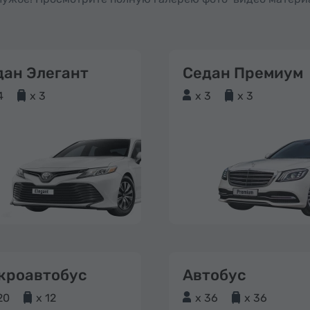
дан Элегант
Седан Премиум
4
x 3
x 3
x 3
кроавтобус
Автобус
20
x 12
x 36
x 36