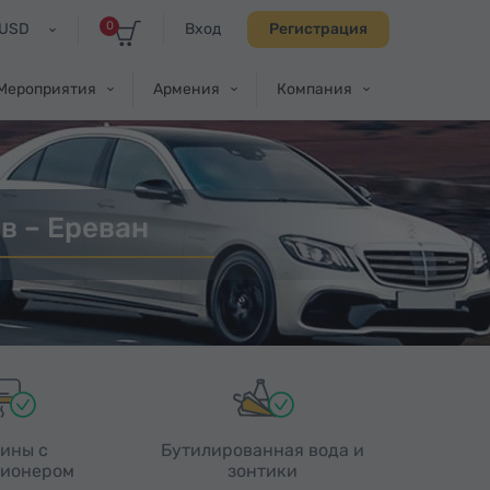
0
USD
Вход
Регистрация
Мероприятия
Армения
Компания
в – Ереван
ины с
Бутилированная вода и
ионером
зонтики