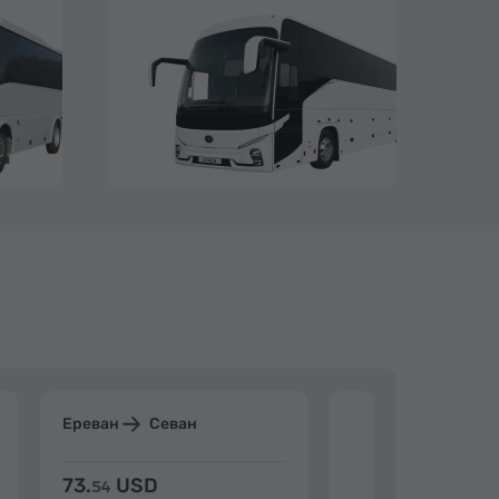
Ереван
Севан
Ереван
Дилиж
73.
USD
84.
USD
54
92