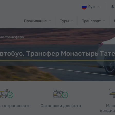
Рус
$
Проживание
Туры
Транспорт
ие трансфера
втобус, Трансфер Монастырь Тате
а в транспорте
Остановки для фото
Маш
кондиц