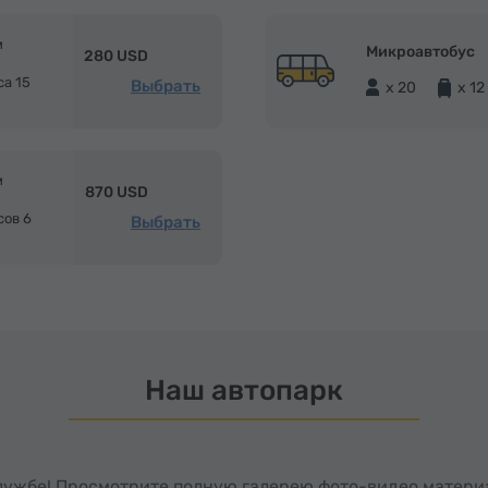
м
Микроавтобус
280 USD
са 15
Выбрать
x 20
x 12
м
870 USD
сов 6
Выбрать
Наш автопарк
службе! Просмотрите полную галерею фото-видео матери