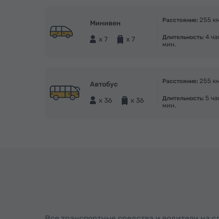
255 к
Расстояние:
Минивен
4 ча
Длительность:
x 7
x 7
мин.
255 к
Расстояние:
Автобус
5 ча
Длительность:
x 36
x 36
мин.
Все транспортные средства и водители на 