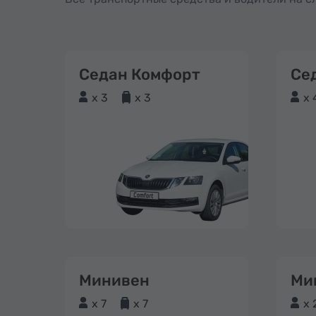
Седан Комфорт
Се
x 3
x 3
x 
Минивен
Ми
x 7
x 7
x 