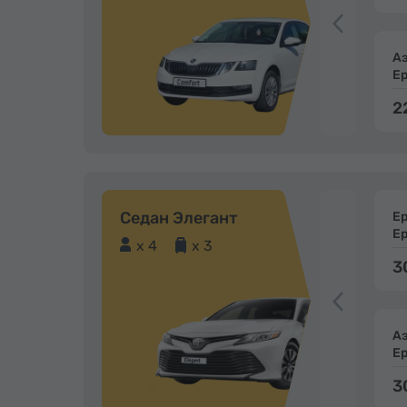
А
Е
2
Седан Элегант
Е
Е
x 4
x 3
3
А
Е
3