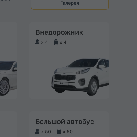
Галерея
Внедорожник
x 4
x 4
Большой автобус
x 50
x 50