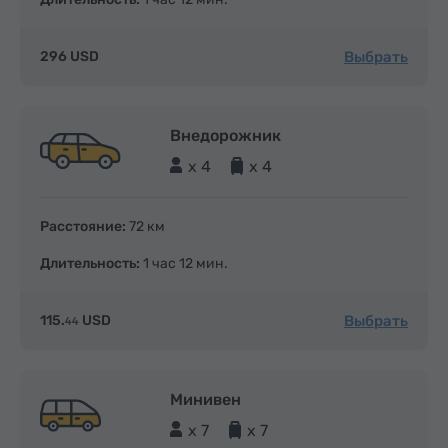
Выбрать
296 USD
Внедорожник
x 4
x 4
Расстояние:
72 км
Длительность:
1 час 12 мин.
Выбрать
115.
USD
44
Минивен
x 7
x 7