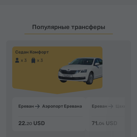
Популярные трансферы
Седан Комфорт
x 3
x 3
Ереван
Аэропорт Еревана
Ереван
Цахкадзо
22.
USD
71.
USD
20
04