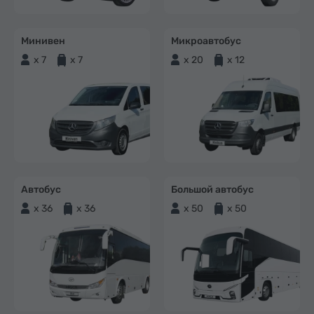
Минивен
Микроавтобус
x 7
x 7
x 20
x 12
Автобус
Большой автобус
x 36
x 36
x 50
x 50