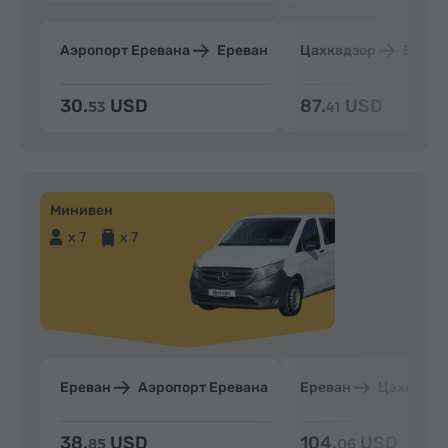
Аэропорт Еревана
Ереван
Цахкадзор
Ерева
30.
USD
87.
USD
53
41
Минивен
x 7
x 7
Ереван
Аэропорт Еревана
Ереван
Цахкадзо
38.
USD
104.
USD
85
06