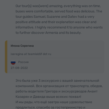
Our tour(s) was(were) amazing, everything was on time,
buses were comfortable, served food was delicious. The
tour guides Samuel, Suzanne and Datev had a very
positive attitude and their explanation was clear and
informative. I highly recommend it to anyone who wants
to further discover Armenia and its beauty.
Илона Серегина
iseregina at teamlab5f dot ru
Россия
27-08-2022
Это была уже 3 экскурсия с вашей замечательной
компанией. Вся организация от транспорта, обедов,
работы водителя Григора и экскурсрводов Анаит
Казарян и Давида выше всяких похвал!
И мы рады, что ещё завтра наше удовольствие
продлиться, спасибо за гостеприимство и