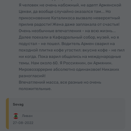
Я человек не очень набожный, не адепт Армянской
Цекви, да вообще случайно оказался там... Но
прикосновение Каталикоса вызвало невероятный
прилив радости! Жена даже заплакала от счастья!
Очень необычные впечатления - на всю жизнь...
Далее поехали в Кафедральный собор, музей, но я
подустал - не пошел. Водитель Армен сварил на
походной плитке кофе угостил: вкусне кофе - не пил
ни когда. Пока варил общались на международные
темы. Нам около 60. Я Россиянин, он Армянин.
Мировоззррерие абсолютно одинаковое! Никаких
разногласий!
Впечатлений масса, все разные но очень
положительные.
Sevag
Ливан
27-08-2022