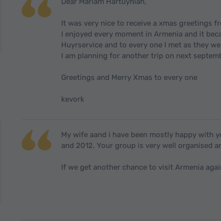
Dear Mariam Hartuynian,
It was very nice to receive a xmas greetings f
I enjoyed every moment in Armenia and it be
Huyrservice and to every one I met as they wer
I am planning for another trip on next septem
Greetings and Merry Xmas to every one
kevork
My wife aand i have been mostly happy with yo
and 2012. Your group is very well organised a
If we get another chance to visit Armenia aga