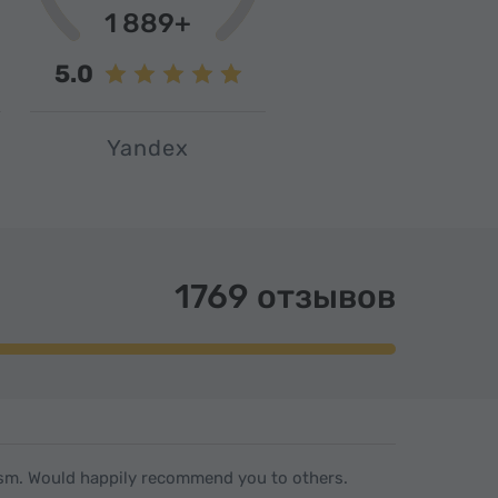
1 889+
5.0
Yandex
1769 отзывов
ism. Would happily recommend you to others.