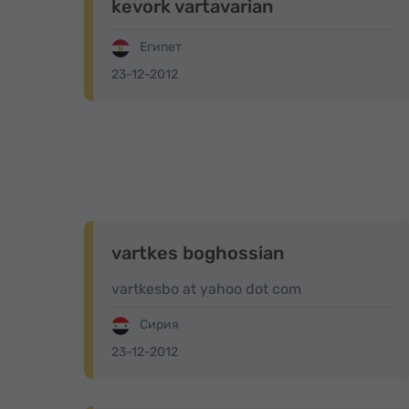
kevork vartavarian
Египет
23-12-2012
vartkes boghossian
vartkesbo at yahoo dot com
Сирия
23-12-2012