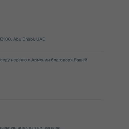
113100, Abu Dhabi, UAE
оведу неделю в Армении благодаря Вашей
важную роль в этом сыграла