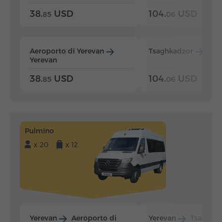
38.
USD
104.
USD
85
06
Aeroporto di Yerevan
Tsaghkadzor
Yer
Yerevan
38.
USD
104.
USD
85
06
Pulmino
x 20
x 12
Yerevan
Aeroporto di
Yerevan
Tsaghka