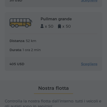
Scegliere
311 USD
Pullman grande
x 50
x 50
Distanza:
52 km
Durata:
1 ora 2 min
Scegliere
405 USD
Nostra flotta
Controlla la nostra flotta dall'interno: tutti i veicoli e
gli autisti sono in servizio!