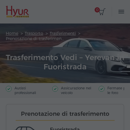
0
Home
Trasporto
Trasferimenti
Prenotazione di trasferimento
Trasferimento Vedi – Yerevan in
Fuoristrada
Autisti
Assicurazione nel
Fermate poer
professionali
veicolo
le foto
Prenotazione di trasferimento
Fuoristrada