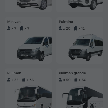
Minivan
Pulmino
x 7
x 7
x 20
x 12
Pullman
Pullman grande
x 36
x 36
x 50
x 50