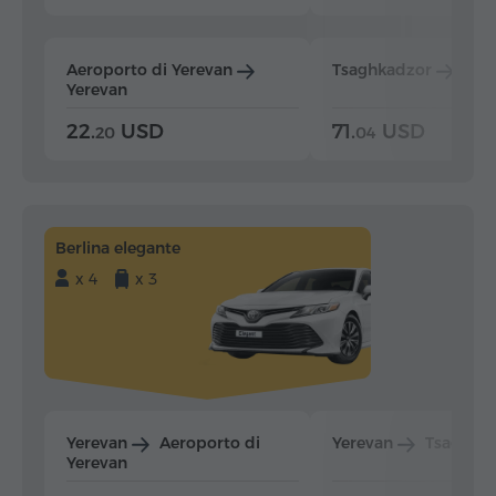
Aeroporto di Yerevan
Tsaghkadzor
Yer
Yerevan
22.
USD
71.
USD
20
04
Berlina elegante
x 4
x 3
Yerevan
Aeroporto di
Yerevan
Tsaghka
Yerevan