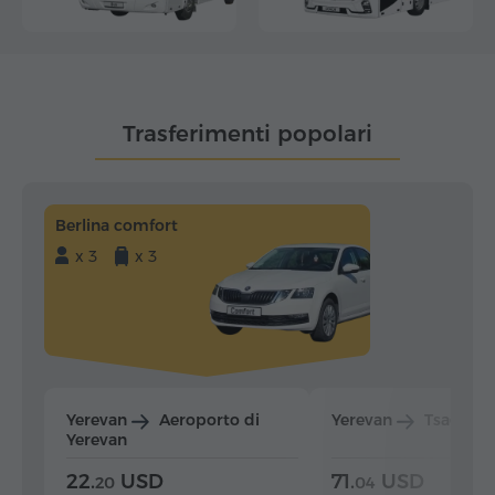
Trasferimenti popolari
Berlina comfort
x 3
x 3
Yerevan
Aeroporto di
Yerevan
Tsaghka
Yerevan
22.
USD
71.
USD
20
04