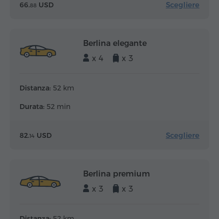
Scegliere
66.
USD
88
Berlina elegante
x 4
x 3
Distanza:
52 km
Durata:
52 min
Scegliere
82.
USD
14
Berlina premium
x 3
x 3
Distanza:
52 km