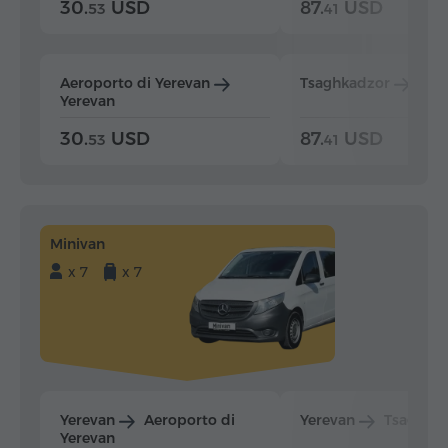
30.
USD
87.
USD
53
41
Aeroporto di Yerevan
Tsaghkadzor
Yer
Yerevan
30.
USD
87.
USD
53
41
Minivan
x 7
x 7
Yerevan
Aeroporto di
Yerevan
Tsaghka
Yerevan