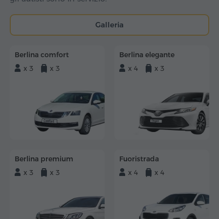
Galleria
Berlina comfort
Berlina elegante
x 3
x 3
x 4
x 3
Berlina premium
Fuoristrada
x 3
x 3
x 4
x 4