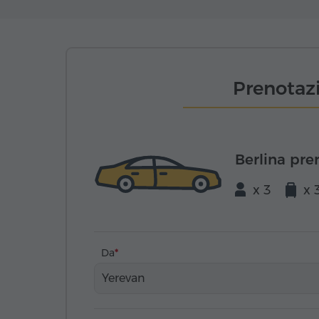
Prenotazi
Berlina pr
x 3
x 
Da
Yerevan