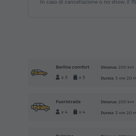
In caso di cancellazione o no show, il 
Berlina comfort
200 km
Distanza:
x 3
x 3
3 ore 20 
Durata:
Fuoristrada
200 km
Distanza:
x 4
x 4
3 ore 20 
Durata: