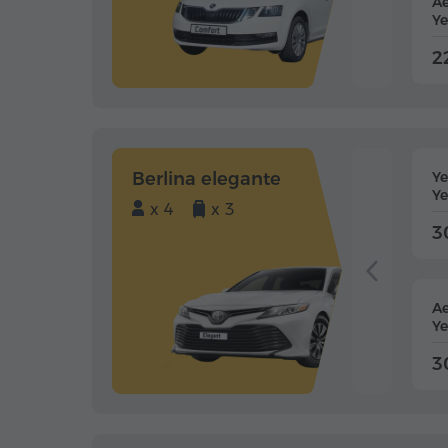
Ae
Ye
2
Berlina elegante
Y
Ye
x 4
x 3
3
Ae
Ye
3