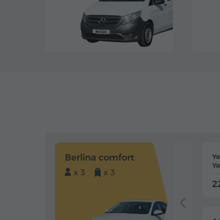
Berlina comfort
Y
Ye
x 3
x 3
2