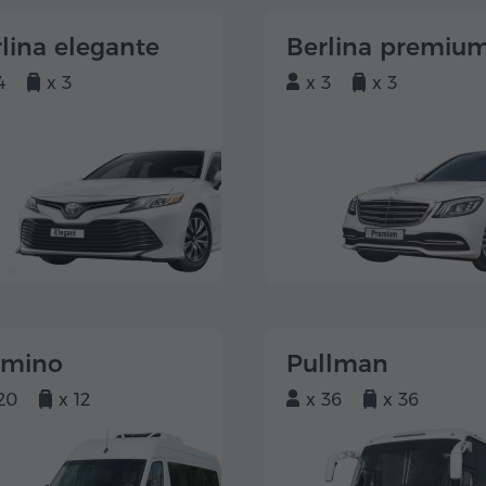
lina elegante
Berlina premiu
4
x 3
x 3
x 3
lmino
Pullman
20
x 12
x 36
x 36