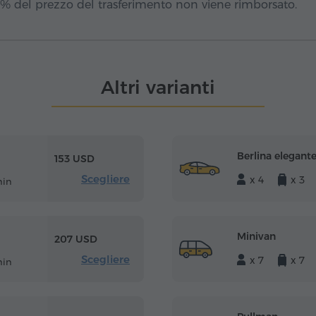
15% del prezzo del trasferimento non viene rimborsato.
Altri varianti
Berlina elegant
153 USD
Scegliere
x 4
x 3
min
Minivan
207 USD
Scegliere
x 7
x 7
min