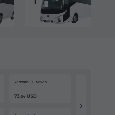
Yerevan
Sevan
Yerevan
Dilijan
73.
USD
84.
USD
54
92