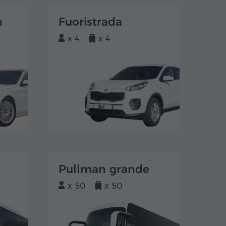
m
Fuoristrada
x 4
x 4
Pullman grande
x 50
x 50