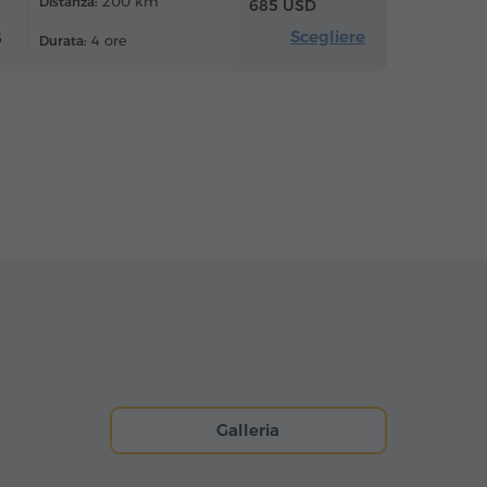
200 km
Distanza:
685 USD
Scegliere
6
4 ore
Durata:
Galleria