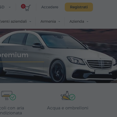
0
SD
Accedere
Registrati
Eventi aziendali
Armenia
Azienda
 premium
coli con aria
Acqua e ombrelloni
ndizionata