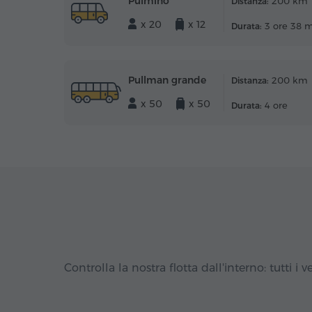
Pulmino
200 km
Distanza:
x 20
x 12
3 ore 38 
Durata:
Pullman grande
200 km
Distanza:
x 50
x 50
4 ore
Durata:
Controlla la nostra flotta dall'interno: tutti i ve