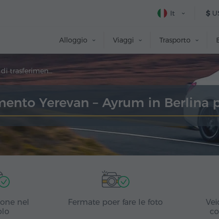
It
$
U
Alloggio
Viaggi
Trasporto
Prenotazione di trasferimento
imento Yerevan – Ayrum in Berlina
ione nel
Fermate poer fare le foto
Vei
olo
co