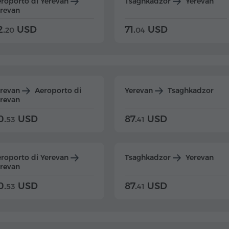
roporto di Yerevan
Tsaghkadzor
Yerevan
revan
2.
USD
71.
USD
20
04
erevan
Aeroporto di
Yerevan
Tsaghkadzor
revan
0.
USD
87.
USD
53
41
roporto di Yerevan
Tsaghkadzor
Yerevan
revan
0.
USD
87.
USD
53
41