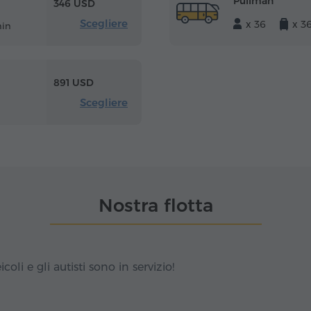
Pullman
346 USD
Scegliere
x 36
x 3
min
891 USD
Scegliere
Nostra flotta
icoli e gli autisti sono in servizio!