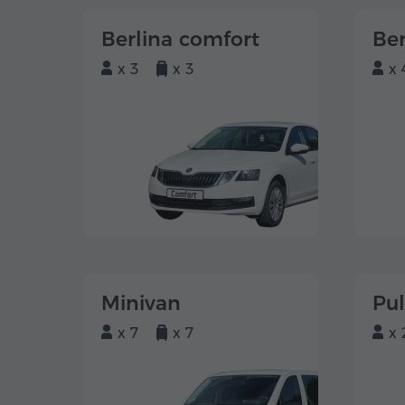
Berlina comfort
Ber
x 3
x 3
x 
Minivan
Pu
x 7
x 7
x 