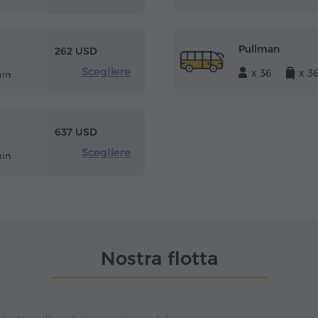
Pullman
262 USD
Scegliere
x 36
x 3
min
637 USD
Scegliere
min
Nostra flotta