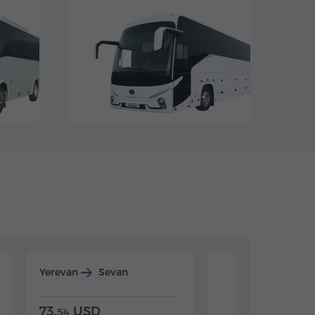
Yerevan
Sevan
Yerevan
Dilijan
73.
USD
84.
USD
54
92