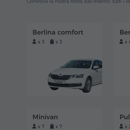
Controlla la nostra flotta dall'interno: tutti i ve
Berlina comfort
Ber
x 3
x 3
x 
Minivan
Pu
x 7
x 7
x 