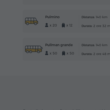
Pulmino
140 km
Distanza:
x 20
x 12
2 ore 32 
Durata:
Pullman grande
140 km
Distanza:
x 50
x 50
2 ore 48 
Durata: