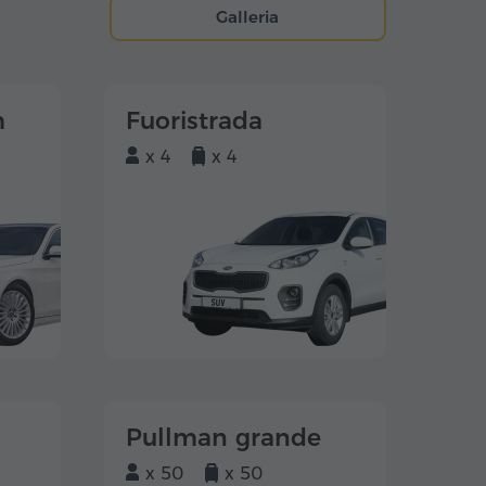
Galleria
m
Fuoristrada
x 4
x 4
Pullman grande
x 50
x 50