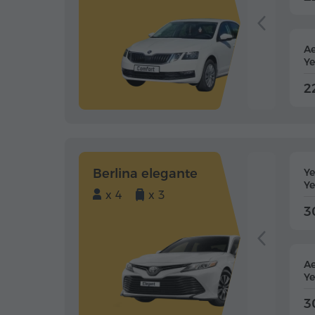
Ae
Ye
2
Berlina elegante
Y
Ye
x 4
x 3
3
Ae
Ye
3