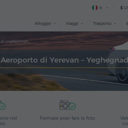
It
$
U
Alloggio
Viaggi
Trasporto
Prenotazione di trasferimento
 Aeroporto di Yerevan – Yeghegnad
ione nel
Fermate poer fare le foto
Vei
olo
co