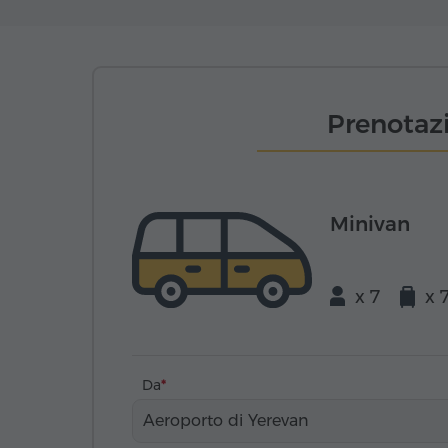
Prenotazi
Minivan
x 7
x 
Da
Aeroporto di Yerevan