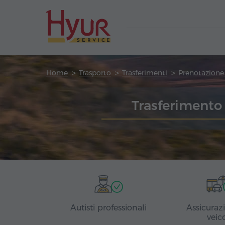
Home
Trasporto
Trasferimenti
Trasferimento
Autisti professionali
Assicuraz
veic