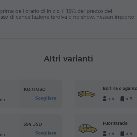
ima dell'orario di inizio, il 15% del prezzo del
caso di cancellazione tardiva o no show, nessun importo
Altri varianti
Berlina elegant
103.
USD
51
Scegliere
x 4
x 3
min
Fuoristrada
394 USD
Scegliere
x 4
x 4
min