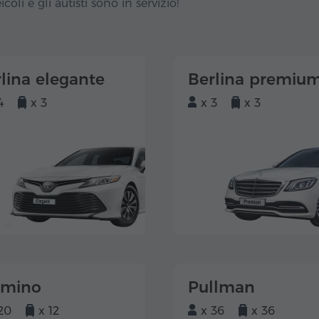
icoli e gli autisti sono in servizio!
lina elegante
Berlina premiu
4
x 3
x 3
x 3
lmino
Pullman
20
x 12
x 36
x 36