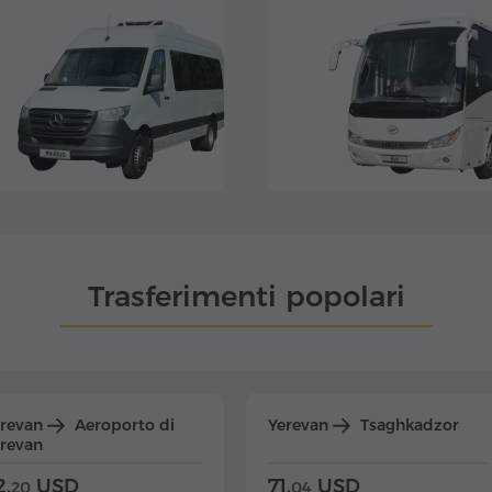
Trasferimenti popolari
erevan
Aeroporto di
Yerevan
Tsaghkadzor
revan
2.
USD
71.
USD
20
04