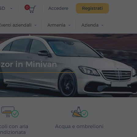
0
SD
Accedere
Registrati
Eventi aziendali
Armenia
Azienda
zor in Minivan
coli con aria
Acqua e ombrelloni
ndizionata