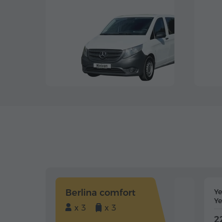
Berlina comfort
Y
Ye
x 3
x 3
2