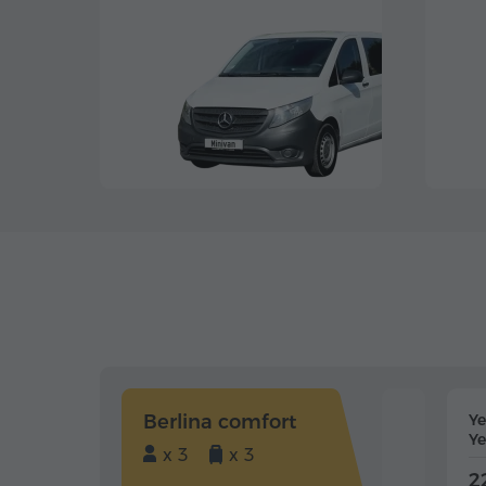
Berlina comfort
Y
Ye
x 3
x 3
2