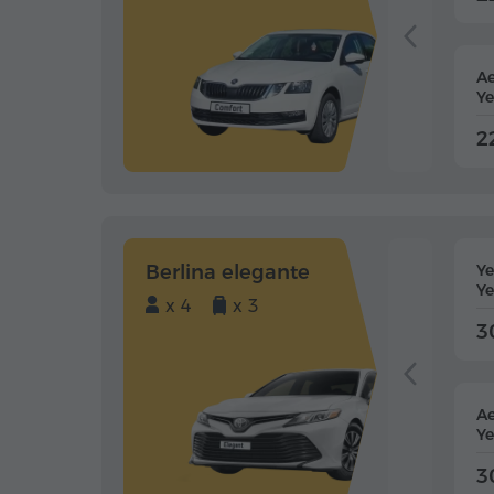
Ae
Ye
2
Berlina elegante
Y
Ye
x 4
x 3
3
Ae
Ye
3