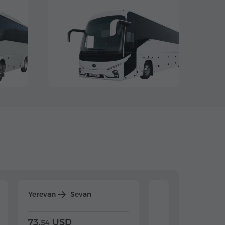
Yerevan
Sevan
Yerevan
Dilijan
73.
USD
84.
USD
54
92