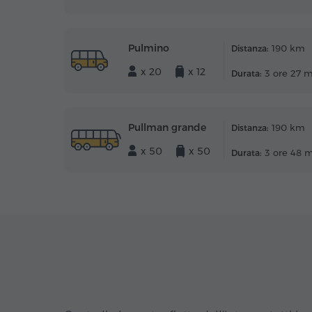
Pulmino
190 km
Distanza:
x 20
x 12
3 ore 27 
Durata:
Pullman grande
190 km
Distanza:
x 50
x 50
3 ore 48 
Durata: