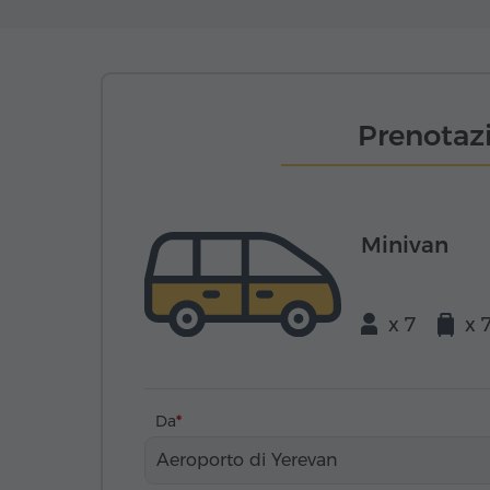
Prenotazi
Minivan
x 7
x 
Da
Aeroporto di Yerevan