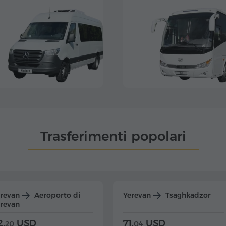
Trasferimenti popolari
erevan
Aeroporto di
Yerevan
Tsaghkadzor
revan
2.
USD
71.
USD
20
04