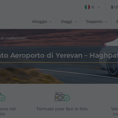
It
$
U
Alloggio
Viaggi
Trasporto
Prenotazione di trasferimento
to Aeroporto di Yerevan – Haghpa
ione nel
Fermate poer fare le foto
Vei
olo
co