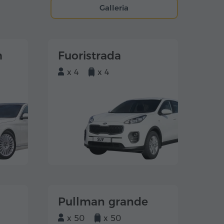
Galleria
m
Fuoristrada
x 4
x 4
Pullman grande
x 50
x 50