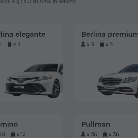
icoli e gli autisti sono in servizio!
lina elegante
Berlina premiu
4
x 3
x 3
x 3
lmino
Pullman
20
x 12
x 36
x 36