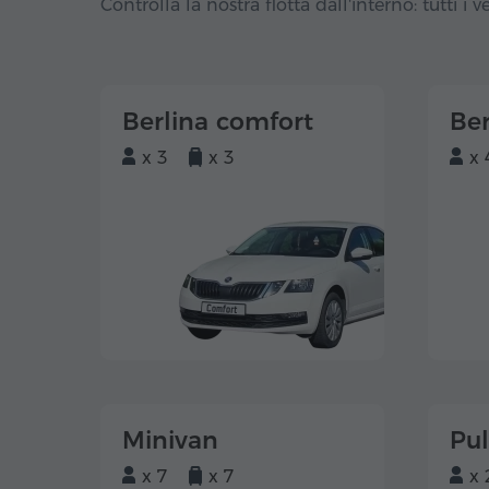
Controlla la nostra flotta dall'interno: tutti i ve
Berlina comfort
Ber
x 3
x 3
x 
Minivan
Pu
x 7
x 7
x 