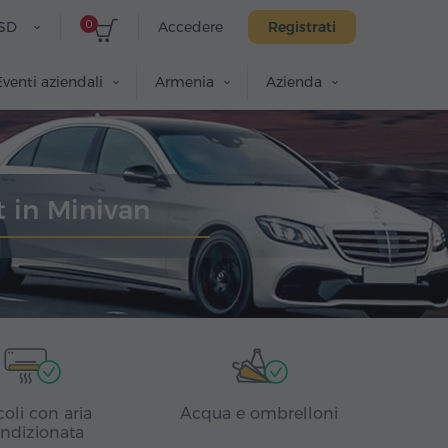
0
SD
Accedere
Registrati
Eventi aziendali
Armenia
Azienda
t in Minivan
coli con aria
Acqua e ombrelloni
ndizionata