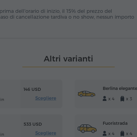
ima dell'orario di inizio, il 15% del prezzo del
caso di cancellazione tardiva o no show, nessun importo
Altri varianti
Berlina elegant
146 USD
Scegliere
x 4
x 3
in
Fuoristrada
533 USD
Scegliere
x 4
x 4
in