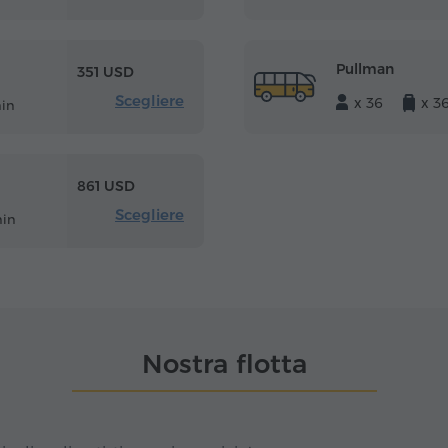
Pullman
351 USD
Scegliere
x 36
x 3
min
861 USD
Scegliere
min
Nostra flotta